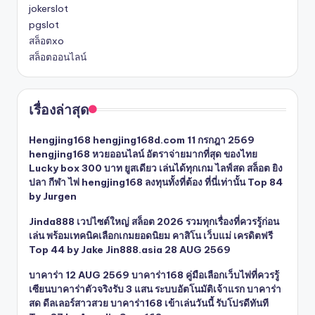
jokerslot
pgslot
สล็อตxo
สล็อตออนไลน์
เรื่องล่าสุด
Hengjing168 hengjing168d.com 11 กรกฎา 2569
hengjing168 หวยออนไลน์ อัตราจ่ายมากที่สุด ของไทย
Lucky box 300 บาท ยูสเดียว เล่นได้ทุกเกม ไลฟ์สด สล็อต ยิง
ปลา กีฬา ไพ่ hengjing168 ลงทุนทั้งที่ต้อง ที่นี่เท่านั้น Top 84
by Jurgen
Jinda888 เวปไซต์ใหญ่ สล็อต 2026 รวมทุกเรื่องที่ควรรู้ก่อน
เล่น พร้อมเทคนิคเลือกเกมยอดนิยม คาสิโน เว็บแม่ เครดิตฟรี
Top 44 by Jake Jin888.asia 28 AUG 2569
บาคาร่า 12 AUG 2569 บาคาร่า168 คู่มือเลือกเว็บไพ่ที่ควรรู้
เซียนบาคาร่าตัวจริงรับ 3 แสน ระบบอัตโนมัติเจ้าแรก บาคาร่า
สด ดีลเลอร์สาวสวย บาคาร่า168 เข้าเล่นวันนี้ รับโปรดีทันที