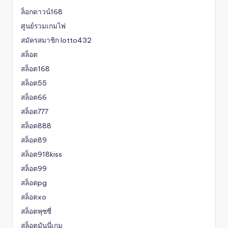
ล็อกดาวน์168
ศูนย์รวมเกมไพ่
สมัครสมาชิก lotto432
สล็อต
สล็อต168
สล็อต55
สล็อต66
สล็อต777
สล็อต888
สล็อต89
สล็อต918kiss
สล็อต99
สล็อตpg
สล็อตxo
สล็อตพุซซี่
สล็อตมันนี่เกม