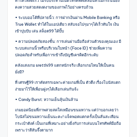
ทำให้โหลดเร็ว ไม่รับประทานเน็ตโทรศัพท์เคลื่อนที่ แม้กระนั้นยัง
คงความสวยสดงดงามของภาพไว้อย่างครบถ้วน
• ระบบออโต้ที่ปลายนิ้ว: การฝากเงินผ่าน Mobile Banking หรือ
True Wallet ทำได้ในแอปเดียว สลับจอไปๆมาๆได้เร็วทันใจ เงิน
เข้าปุบปับ เล่น สล็อต99 ได้ปั๊บ
• ความปลอดภัยสองชั้น: การเล่นผ่านมือถือส่วนตัวของคุณเอง มี
ระบบสแกนนิ้วหรือบริเวณใบหน้า (Face ID) ช่วยเพิ่มความ
ปลอดภัยสำหรับเพื่อการเข้าถึงบัญชีเครดิตอีกระดับ
คลังแสงเกม sretthi99 แตกหนักจริง เลือกเกมไหนให้เป็นคน
มั่งมี?
ที่ เศรษฐี99 เราคัดสรรเฉพาะค่ายเกมที่เป็น ตัวตึง เรื่องโบนัสแตก
ง่ายมาไว้ให้เพื่อนฝูงๆได้เลือกเล่นกันจ้ะ
• Candy Burst: หวานเย็นลุ้นเงินล้าน
เกมยอดนิยมที่ภาพสวยสดใสเหมือนขนมหวาน แต่ว่าบอกเลยว่า
โบนัสไม่ขนมหวานเย็นนะคะ! แจ็คพอตแตกครั้งเป็นสั่นสะเทือน
กระเป๋าตังค์ เป็นเกมที่เหมาะอย่างยิ่งกับการเล่นบนโทรศัพท์มือถือ
เพราะว่าสีสันจึ้งตามาก