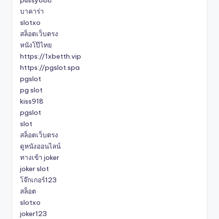
บาคาร่า
slotxo
สล็อตเว็บตรง
หนังโป๊ไทย
https://1xbetth.vip
https://pgslot.spa
pgslot
pg slot
kiss918
pgslot
slot
สล็อตเว็บตรง
ดูหนังออนไลน์
ทางเข้า joker
joker slot
โจ๊กเกอร์123
สล็อต
slotxo
joker123