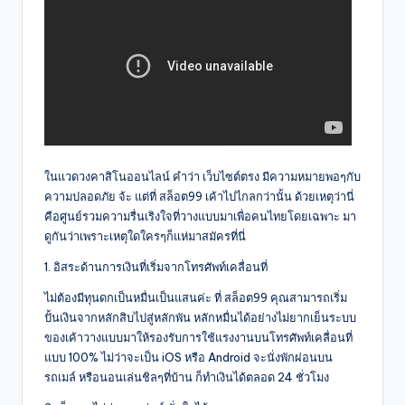
ในแวดวงคาสิโนออนไลน์ คำว่า เว็บไซต์ตรง มีความหมายพอๆกับ
ความปลอดภัย จ้ะ แต่ที่ สล็อต99 เค้าไปไกลกว่านั้น ด้วยเหตุว่านี่
คือศูนย์รวมความรื่นเริงใจที่วางแบบมาเพื่อคนไทยโดยเฉพาะ มา
ดูกันว่าเพราะเหตุใดใครๆก็แห่มาสมัครที่นี่
1. อิสระด้านการเงินที่เริ่มจากโทรศัพท์เคลื่อนที่
ไม่ต้องมีทุนดกเป็นหมื่นเป็นแสนค่ะ ที่ สล็อต99 คุณสามารถเริ่ม
ปั้นเงินจากหลักสิบไปสู่หลักพัน หลักหมื่นได้อย่างไม่ยากเย็นระบบ
ของเค้าวางแบบมาให้รองรับการใช้แรงงานบนโทรศัพท์เคลื่อนที่
แบบ 100% ไม่ว่าจะเป็น iOS หรือ Android จะนั่งพักผ่อนบน
รถเมล์ หรือนอนเล่นชิลๆที่บ้าน ก็ทำเงินได้ตลอด 24 ชั่วโมง