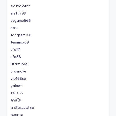
slotxo24hr
sretthi99
ssgame666
ssru
tangtem168
temmax69
ufa77
ufa88
Ufa89bet
ufasnake
vip168sa
yaibet
zeus66
คาสิโน
คาสิโนออนไลน์
ซอยเบท