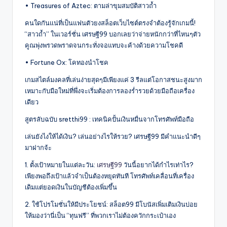
• Treasures of Aztec: ตามล่าขุมสมบัติสาวถ้ำ
คนใดกันแน่ที่เป็นแฟนตัวยงสล็อตเว็บไซต์ตรงจำต้องรู้จักเกมนี้!
“สาวถ้ำ” ในเวอร์ชั่น เศรษฐี99 บอกเลยว่าจ่ายหนักกว่าที่ไหนๆตัว
คูณพุ่งพรวดพราดจนกระทั่งจอแทบจะค้างด้วยความโชคดี
• Fortune Ox: โคทองนำโชค
เกมสไตล์มงคลที่เล่นง่ายสุดๆมีเพียงแค่ 3 รีลแต่โอกาสชนะสูงมาก
เหมาะกับมือใหม่ที่พึ่งจะเริ่มต้องการลองร่ำรวยด้วยมือถือเครื่อง
เดียว
สูตรลับฉบับ sretthi99 : เทคนิคปั้นเงินหมื่นจากโทรศัพท์มือถือ
เล่นยังไงให้ได้เงิน? เล่นอย่างไรให้รวย? เศรษฐี99 มีคำแนะนำดีๆ
มาฝากจ้ะ
1. ตั้งเป้าหมายในแต่ละวัน:
เศรษฐี99
วันนี้อยากได้กำไรเท่าไร?
เพียงพอถึงเป้าแล้วจำเป็นต้องหยุดทันที โทรศัพท์เคลื่อนที่เครื่อง
เดิมแต่ยอดเงินในบัญชีต้องเพิ่มขึ้น
2. ใช้โปรโมชั่นให้มีประโยชน์: สล็อต99 มีโบนัสเพิ่มเติมเงินบ่อย
ให้มองว่านี่เป็น “ทุนฟรี” ที่พวกเราไม่ต้องควักกระเป๋าเอง