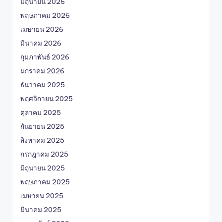
มิถุนายน 2026
พฤษภาคม 2026
เมษายน 2026
มีนาคม 2026
กุมภาพันธ์ 2026
มกราคม 2026
ธันวาคม 2025
พฤศจิกายน 2025
ตุลาคม 2025
กันยายน 2025
สิงหาคม 2025
กรกฎาคม 2025
มิถุนายน 2025
พฤษภาคม 2025
เมษายน 2025
มีนาคม 2025