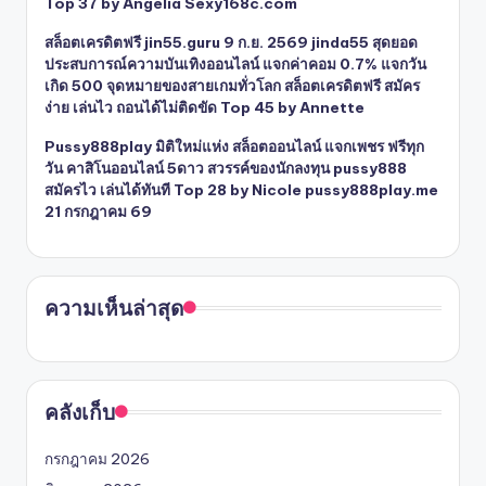
Top 37 by Angelia Sexy168c.com
สล็อตเครดิตฟรี jin55.guru 9 ก.ย. 2569 jinda55 สุดยอด
ประสบการณ์ความบันเทิงออนไลน์ แจกค่าคอม 0.7% แจกวัน
เกิด 500 จุดหมายของสายเกมทั่วโลก สล็อตเครดิตฟรี สมัคร
ง่าย เล่นไว ถอนได้ไม่ติดขัด Top 45 by Annette
Pussy888play มิติใหม่แห่ง สล็อตออนไลน์ แจกเพชร ฟรีทุก
วัน คาสิโนออนไลน์ 5ดาว สวรรค์ของนักลงทุน pussy888
สมัครไว เล่นได้ทันที Top 28 by Nicole pussy888play.me
21 กรกฎาคม 69
ความเห็นล่าสุด
คลังเก็บ
กรกฎาคม 2026