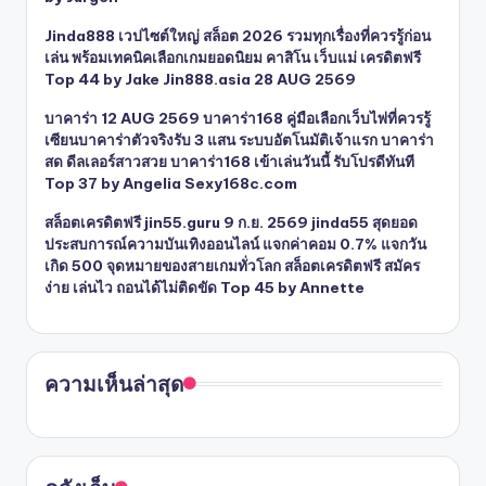
Jinda888 เวปไซต์ใหญ่ สล็อต 2026 รวมทุกเรื่องที่ควรรู้ก่อน
เล่น พร้อมเทคนิคเลือกเกมยอดนิยม คาสิโน เว็บแม่ เครดิตฟรี
Top 44 by Jake Jin888.asia 28 AUG 2569
บาคาร่า 12 AUG 2569 บาคาร่า168 คู่มือเลือกเว็บไพ่ที่ควรรู้
เซียนบาคาร่าตัวจริงรับ 3 แสน ระบบอัตโนมัติเจ้าแรก บาคาร่า
สด ดีลเลอร์สาวสวย บาคาร่า168 เข้าเล่นวันนี้ รับโปรดีทันที
Top 37 by Angelia Sexy168c.com
สล็อตเครดิตฟรี jin55.guru 9 ก.ย. 2569 jinda55 สุดยอด
ประสบการณ์ความบันเทิงออนไลน์ แจกค่าคอม 0.7% แจกวัน
เกิด 500 จุดหมายของสายเกมทั่วโลก สล็อตเครดิตฟรี สมัคร
ง่าย เล่นไว ถอนได้ไม่ติดขัด Top 45 by Annette
ความเห็นล่าสุด