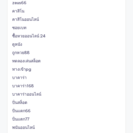
zeus66
คาสิโน
คาสิโนออนไลน์
ซอยเบท
ซื้อหวยออนไลน์ 24
ดูหนัง
ถูกหวย88
ทดลองเล่นสล็อต
ทางเข้าpg
บาคาร่า
บาคาร่า168
บาคาร่าออนไลน์
ปั่นสล็อต
ปั่นแตก66
ปั่นแตก77
พนันออนไลน์