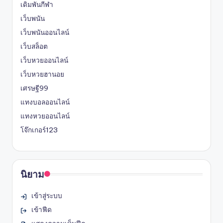
เดิมพันกีฬา
เว็บพนัน
เว็บพนันออนไลน์
เว็บสล็อต
เว็บหวยออนไลน์
เว็บหวยฮานอย
เศรษฐี99
แทงบอลออนไลน์
แทงหวยออนไลน์
โจ๊กเกอร์123
นิยาม
เข้าสู่ระบบ
เข้าฟีด