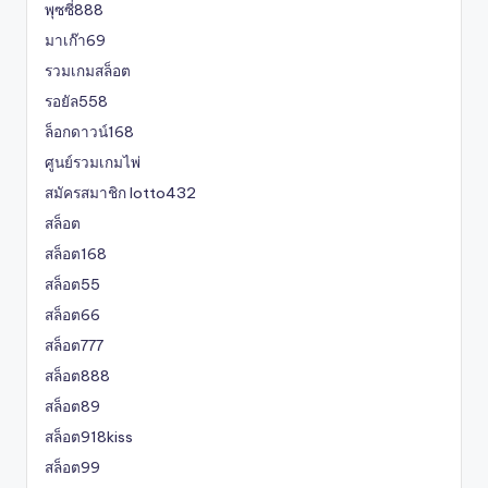
พุซซี่888
มาเก๊า69
รวมเกมสล็อต
รอยัล558
ล็อกดาวน์168
ศูนย์รวมเกมไพ่
สมัครสมาชิก lotto432
สล็อต
สล็อต168
สล็อต55
สล็อต66
สล็อต777
สล็อต888
สล็อต89
สล็อต918kiss
สล็อต99