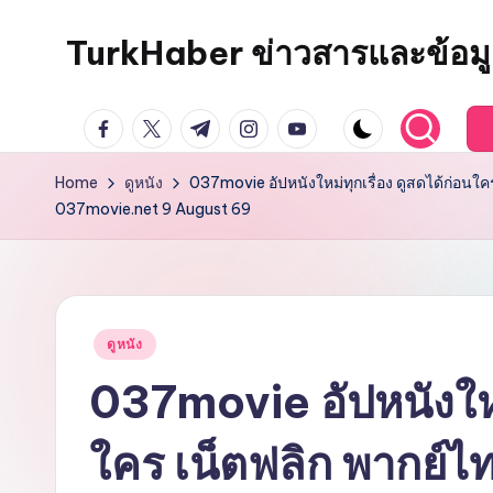
TurkHaber ข่าวสารและข้อมูล
Skip
to
content
facebook.com
twitter.com
t.me
instagram.com
youtube.com
Home
ดูหนัง
037movie อัปหนังใหม่ทุกเรื่อง ดูสดได้ก่อนใค
037movie.net 9 August 69
Posted
ดูหนัง
in
037movie อัปหนังใหม่
ใคร เน็ตฟลิก พากย์ไท