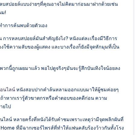
างหลบสปอยล์แบบง่ายๆที่คุณอาจไม่คิดมาก่อนมาฝากด้วยเช่น
ผม!
ะทำการค้นพบด้วยตัวเอง
 การหลบสปอยล์มันสำคัญยังไง? หนังแต่ละเรื่องมีวิธีการ
่องใช้ความลับของผู้แสดง และบางเรื่องก็ยังมีจุดหักมุมที่เป็น
พวกนี้ถูกเผยมาแล้ว พอไปดูจริงๆมันจะรู้สึกบันเทิงใจน้อยลง
ออนไลน์
หนังสอบปากคำล้นหลามออกแบบมาให้ผู้ชมค่อยๆ
ะคร ถ้าหากเรารู้ตัวฆาตกรหรือคำตอบของคดีก่อน ความ
หายไป
ไลน์ หลายครั้งที่หนังได้รับคำชมเพราะเหตุว่ามีจุดพลิกผันที่
Home ที่มีฉากเซอร์ไพรส์ที่ทำให้แฟนคลับร้องว้าวกันทั้งโรง