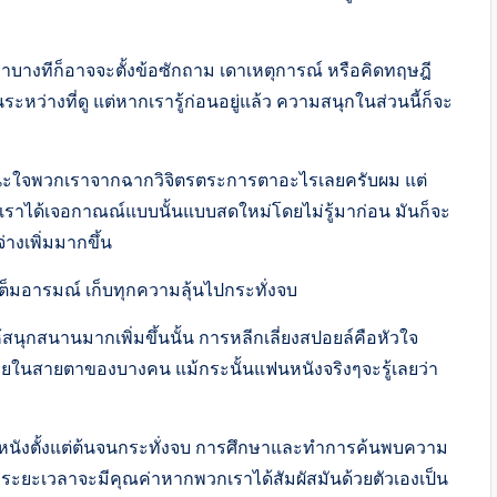
ราบางทีก็อาจจะตั้งข้อซักถาม เดาเหตุการณ์ หรือคิดทฤษฎี
หว่างที่ดู แต่หากเรารู้ก่อนอยู่แล้ว ความสนุกในส่วนนี้ก็จะ
ด้ชนะใจพวกเราจากฉากวิจิตรตระการตาอะไรเลยครับผม แต่
พวกเราได้เจอกาณณ์แบบนั้นแบบสดใหม่โดยไม่รู้มาก่อน มันก็จะ
างเพิ่มมากขึ้น
ต็มอารมณ์ เก็บทุกความลุ้นไปกระทั่งจบ
ุกสนานมากเพิ่มขึ้นนั้น การหลีกเลี่ยงสปอยล์คือหัวใจ
่อยในสายตาของบางคน แม้กระนั้นแฟนหนังจริงๆจะรู้เลยว่า
หนังตั้งแต่ต้นจนกระทั่งจบ การศึกษาและทำการค้นพบความ
กระยะเวลาจะมีคุณค่าหากพวกเราได้สัมผัสมันด้วยตัวเองเป็น