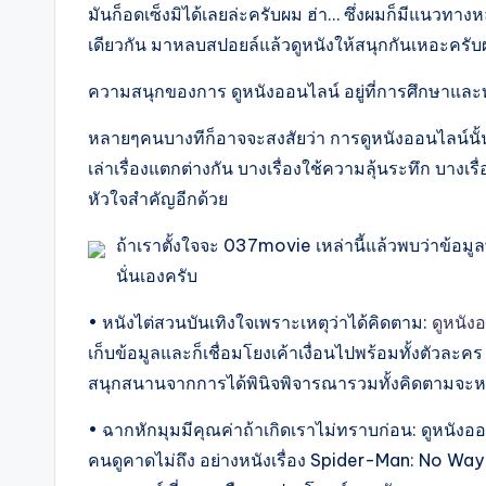
มันก็อดเซ็งมิได้เลยล่ะครับผม ฮ่า… ซึ่งผมก็มีแนวท
เดียวกัน มาหลบสปอยล์แล้วดูหนังให้สนุกกันเหอะครับ
ความสนุกของการ ดูหนังออนไลน์ อยู่ที่การศึกษาแล
หลายๆคนบางทีก็อาจจะสงสัยว่า การดูหนังออนไลน์นั้น
เล่าเรื่องแตกต่างกัน บางเรื่องใช้ความลุ้นระทึก บางเรื
หัวใจสำคัญอีกด้วย
ถ้าเราตั้งใจจะ 037movie เหล่านี้แล้วพบว่าข้อมูล
นั่นเองครับ
• หนังไต่สวนบันเทิงใจเพราะเหตุว่าได้คิดตาม:
ดูหนัง
เก็บข้อมูลและก็เชื่อมโยงเค้าเงื่อนไปพร้อมทั้งตัวล
สนุกสนานจากการได้พินิจพิจารณารวมทั้งคิดตามจะ
• ฉากหักมุมมีคุณค่าถ้าเกิดเราไม่ทราบก่อน: ดูหนังออน
คนดูคาดไม่ถึง อย่างหนังเรื่อง Spider-Man: No Way 