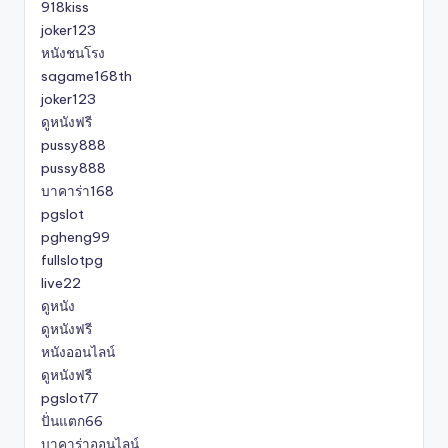
918kiss
joker123
หนังชนโรง
sagame168th
joker123
ดูหนังฟรี
pussy888
pussy888
บาคาร่า168
pgslot
pgheng99
fullslotpg
live22
ดูหนัง
ดูหนังฟรี
หนังออนไลน์
ดูหนังฟรี
pgslot77
ปั่นแตก66
บาคาร่าออนไลน์