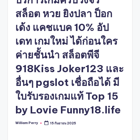
สล็อต หวย ยิงปลา ป็อก
เด้ง แคชแบค 10% อัป
เดท เกมใหม่ ได้ก่อนใคร
ค่ายชั้นนำ สล็อตพีจี
918Kiss Joker123 และ
อื่นๆ pgslot เชื่อถือได้ มี
ใบรับรองเกมแท้ Top 15
by Lovie Funny18.life
William Perry
15 กันยายน 2025
Posted
by