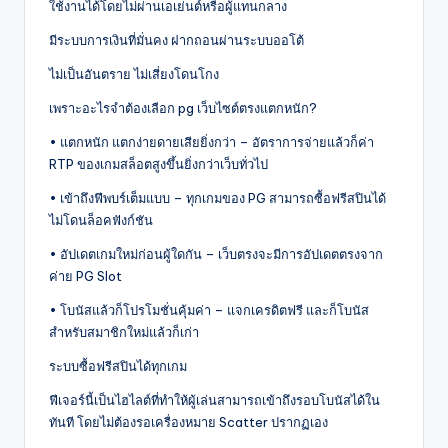
ใช้งานได้โดยไม่ผ่านเอเย่นต์หรือผู้แทนกลาง
มีระบบการเงินที่มั่นคง ฝากถอนผ่านระบบออโต้
ไม่เป็นอันตราย ไม่เสี่ยงโดนโกง
เพราะอะไรจำต้องเลือก pg เว็บไซต์ตรงแตกหนัก?
• แตกหนัก แตกง่ายดายเสียยิ่งกว่า – อัตราการจ่ายแล้วก็ค่า
RTP ของเกมสล็อตสูงขึ้นยิ่งกว่าเว็บทั่วไป
• เข้าถึงฟีพบร์เต็มแบบ – ทุกเกมของ PG สามารถซื้อฟรีสปินได้
ไม่โดนล็อคฟังก์ชัน
• อัปเดตเกมใหม่ก่อนผู้ใดกัน – เว็บตรงจะมีการอัปเดตตรงจาก
ค่าย PG Slot
• โบนัสแล้วก็โปรโมชั่นคุ้มค่า – แจกเครดิตฟรี และก็โบนัส
สำหรับสมาชิกใหม่แล้วก็เก่า
ระบบซื้อฟรีสปินได้ทุกเกม
ฟีเจอร์นี้เป็นไฮไลต์ที่ทำให้ผู้เล่นสามารถเข้าถึงรอบโบนัสได้ใน
ทันที โดยไม่ต้องรอเครื่องหมาย Scatter ปรากฏเอง