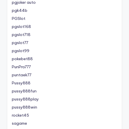
pgjoker auto
pgk44b
PGSlot
pgslot168
pgslot718
pgslot77
pgslot99
pokebet88
PunPro777
puntaek77
Pussy888
pussy888fun
pussy888play
pussy888win
rocket45
sagame