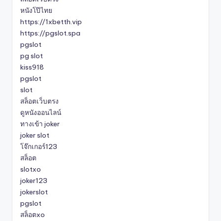
หนังโป๊ไทย
https://1xbetth.vip
https://pgslot.spa
pgslot
pg slot
kiss918
pgslot
slot
สล็อตเว็บตรง
ดูหนังออนไลน์
ทางเข้า joker
joker slot
โจ๊กเกอร์123
สล็อต
slotxo
joker123
jokerslot
pgslot
สล็อตxo