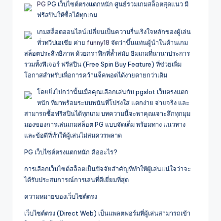
PG
PG เว็บไซต์ตรงแตกหนัก ศูนย์รวมเกมสล็อตสุดแนว มี
ฟรีสปินให้ซื้อได้ทุกเกม
เกมสล็อตออนไลน์เปลี่ยนเป็นความรื่นเริงใจหลักของผู้เล่น
ทั่วทวีปเอเชีย ค่าย
funny18
จัดว่าขึ้นแท่นผู้นำในด้านเกม
สล็อตประสิทธิภาพ ด้วยกราฟิกที่ล้ำสมัย ธีมเกมที่นานาประการ
รวมทั้งฟีเจอร์ ฟรีสปิน (Free Spin Buy Feature) ที่ช่วยเพิ่ม
โอกาสสำหรับเพื่อการคว้าแจ็คพอตได้ง่ายดายกว่าเดิม
โดยยิ่งไปกว่านั้นเมื่อคุณเลือกเล่นกับ pgslot เว็บตรงแตก
หนัก ที่มาพร้อมระบบพนันที่โปร่งใส แตกง่าย จ่ายจริง และ
สามารถซื้อฟรีสปินได้ทุกเกม บทความนี้จะพาคุณเจาะลึกทุกมุม
มองของการเล่นเกมสล็อต PG แบบจัดเต็ม พร้อมทาง แนวทาง
และข้อดีที่ทำให้ผู้เล่นไม่สมควรพลาด
PG เว็บไซต์ตรงแตกหนัก คืออะไร?
การเลือกเว็บไซต์สล็อตเป็นปัจจัยสำคัญที่ทำให้ผู้เล่นแน่ใจว่าจะ
ได้รับประสบการณ์การเล่นที่ดีเยี่ยมที่สุด
ความหมายของเว็บไซต์ตรง
เว็บไซต์ตรง (Direct Web) เป็นแพลตฟอร์มที่ผู้เล่นสามารถเข้า