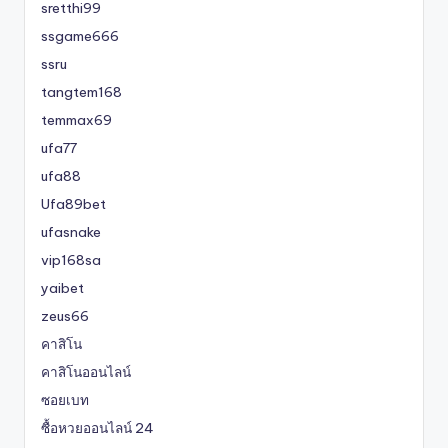
sretthi99
ssgame666
ssru
tangtem168
temmax69
ufa77
ufa88
Ufa89bet
ufasnake
vip168sa
yaibet
zeus66
คาสิโน
คาสิโนออนไลน์
ซอยเบท
ซื้อหวยออนไลน์ 24