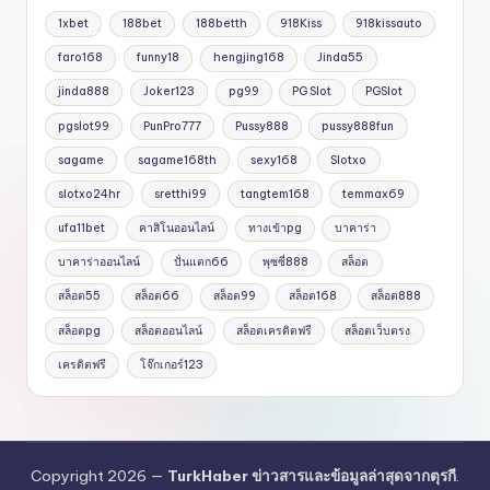
1xbet
188bet
188betth
918Kiss
918kissauto
faro168
funny18
hengjing168
Jinda55
jinda888
Joker123
pg99
PG Slot
PGSlot
pgslot99
PunPro777
Pussy888
pussy888fun
sagame
sagame168th
sexy168
Slotxo
slotxo24hr
sretthi99
tangtem168
temmax69
ufa11bet
คาสิโนออนไลน์
ทางเข้าpg
บาคาร่า
บาคาร่าออนไลน์
ปั่นแตก66
พุซซี่888
สล็อต
สล็อต55
สล็อต66
สล็อต99
สล็อต168
สล็อต888
สล็อตpg
สล็อตออนไลน์
สล็อตเครดิตฟรี
สล็อตเว็บตรง
เครดิตฟรี
โจ๊กเกอร์123
Copyright 2026 —
TurkHaber ข่าวสารและข้อมูลล่าสุดจากตุรกี
.