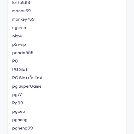
lotto888
macau69
monkey789
ngernn
okc4
p2vvip
panda555
PG
PG Slot
PG Slot เว็บใหม่
pg SuperGame
pg77
Pg99
pgceo
pgheng
pgheng99