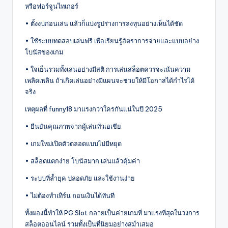
หรือฟอร์จูนไทเกอร์
• ตั้งงบก่อนเล่น แล้วก็แบ่งรูปร่างการลงทุนอย่างเห็นได้ชัด
• ใช้ระบบทดสอบเล่นฟรี เพื่อเรียนรู้อัตราการจ่ายและแบบอย่าง
โบนัสของเกม
• ใจเย็นรวมทั้งเล่นอย่างมีสติ การเล่นสล็อตควรจะเน้นความ
เพลิดเพลิน ถ้าเกิดเล่นอย่างมีแผนจะช่วยให้มีโอกาสได้กำไรได้
จริง
เหตุผลที่ funny18 มาแรงกว่าใครกันแน่ในปี 2025
• ยืนยันคุณภาพจากผู้เล่นทั่วเอเชีย
• เกมใหม่เปิดตัวตลอดแบบไม่มีหยุด
• สล็อตแตกง่าย โบนัสมาก เล่นแล้วคุ้มค่า
• ระบบที่ล้ำยุค ปลอดภัย และใช้งานง่าย
• ไม่ต้องทำเทิร์น ถอนเงินได้ทันที
ทั้งผองนี้ทำให้ PG Slot กลายเป็นค่ายเกมที่ มาแรงที่สุดในวงการ
สล็อตออนไลน์ รวมทั้งเป็นที่นิยมอย่างสม่ำเสมอ