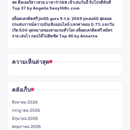
สด ดีลเลอร์สาวสวย บาคาร่า168 เข้าเล่นวันนี้ รับโปรดีทันที
Top 37 by Angelia Sexy168c.com
สล็อตเครดิตฟรี jin55.guru 9 ก.ย. 2569 jinda55 สุดยอด
ประสบการณ์ความบันเทิงออนไลน์ แจกค่าคอม 0.7% แจกวัน
เกิด 500 จุดหมายของสายเกมทั่วโลก สล็อตเครดิตฟรี สมัคร
ง่าย เล่นไว ถอนได้ไม่ติดขัด Top 45 by Annette
ความเห็นล่าสุด
คลังเก็บ
สิงหาคม 2026
กรกฎาคม 2026
มิถุนายน 2026
พฤษภาคม 2026