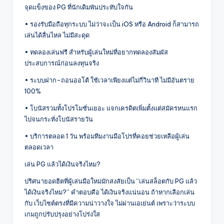
จุดแข็งของ PG ที่นักเดิมพันประทับใจกัน
• รองรับมือถือทุกระบบ ไม่ว่าจะเป็น iOS หรือ Android ก็สามารถ
เล่นได้ลื่นไหล ไม่มีสะดุด
• ทดลองเล่นฟรี สำหรับผู้เล่นใหม่ที่อยากทดลองสัมผัส
ประสบการณ์ก่อนลงทุนจริง
• ระบบฝาก-ถอนออโต้ ใช้เวลาเพียงแต่ไม่กี่วินาที ไม่มีอันตราย
100%
• โบนัสรวมทั้งโปรโมชั่นเยอะ แจกเครดิตเพิ่มตั้งแต่สมัครหนแรก
ไปจนกระทั่งโบนัสรายวัน
• บริการตลอด 1 วัน พร้อมทีมงานมือโปรที่คอยช่วยเหลือผู้เล่น
ตลอดเวลา
เล่น PG แล้วได้เงินจริงไหม?
ปริศนายอดฮิตที่ผู้เล่นมือใหม่มักสงสัยเป็น “เล่นสล็อตกับ PG แล้ว
ได้เงินจริงไหม?” คำตอบคือ ได้เงินจริงแน่นอน ถ้าหากเลือกเล่น
กับ เว็บไซต์ตรงที่มีความน่าวางใจ ไม่ผ่านเอเย่นต์ เพราะว่าระบบ
เกมถูกปรับปรุงอย่างโปร่งใส