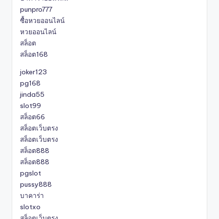
punpro777
ซื้อหวยออนไลน์
หวยออนไลน์
สล็อต
สล็อต168
joker123
pg168
jinda55
slot99
สล็อต66
สล็อตเว็บตรง
สล็อตเว็บตรง
สล็อต888
สล็อต888
pgslot
pussy888
บาคาร่า
slotxo
สล็อตเว็บตรง