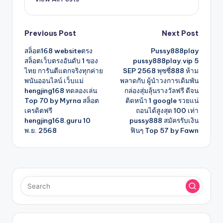
Post
Previous Post
Next Post
สล็อต168 websiteตรง
Pussy888play
navigation
สล็อตเว็บตรงอันดับ 1 ของ
pussy888play.vip 5
ไทย การันตีแตกจริงทุกค่าย
SEP 2568 พุซซี่888 ห้าม
พนันออนไลน์ เว็บแม่
พลาดกับ ผู้นำวงการเดิมพัน
hengjing168 ทดลองเล่น
กล่องสุ่มลุ้นรางวัลฟรี ดีจน
Top 70 by Myrna สล็อต
ติดหน้า 1 google รวยแน่
เครดิตฟรี
ถอนได้สูงสุด 100 เท่า
hengjing168.guru 10
pussy888 สมัครรับเงิน
พ.ย. 2568
ฟินๆ Top 57 by Fawn