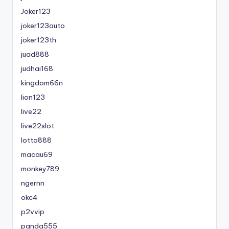
Joker123
joker123auto
joker123th
juad888
judhai168
kingdom66n
lion123
live22
live22slot
lotto888
macau69
monkey789
ngernn
okc4
p2vvip
panda555