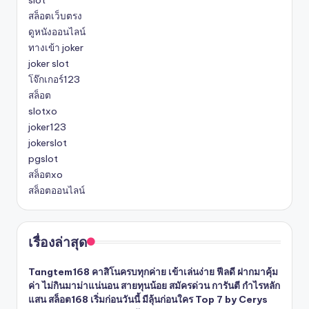
สล็อตเว็บตรง
ดูหนังออนไลน์
ทางเข้า joker
joker slot
โจ๊กเกอร์123
สล็อต
slotxo
joker123
jokerslot
pgslot
สล็อตxo
สล็อตออนไลน์
เรื่องล่าสุด
Tangtem168 คาสิโนครบทุกค่าย เข้าเล่นง่าย ฟีลดี ฝากมาคุ้ม
ค่า ไม่กินมาม่าแน่นอน สายทุนน้อย สมัครด่วน การันตี กำไรหลัก
แสน สล็อต168 เริ่มก่อนวันนี้ มีลุ้นก่อนใคร Top 7 by Cerys