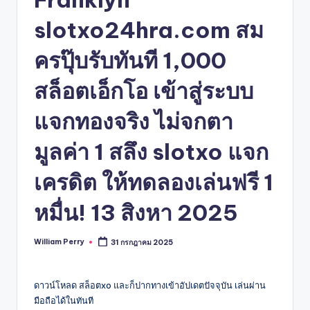
slotxo24hra.com สม
ครปุ๊บรับทันที 1,000
สล็อตเอ็กโอ เข้าสู่ระบบ
แจกทองจริง ไม่จกตา
มูลค่า 1 สลึง slotxo แจก
เครดิต ให้ทดลองเล่นฟรี 1
หมื่น! 13 สิงหา 2025
William Perry
31 กรกฎาคม 2025
Posted
by
ดาวน์โหลด สล็อตxo และก็ปากทางเข้าอัปเดตปัจจุบัน เล่นผ่าน
มือถือได้ในทันที