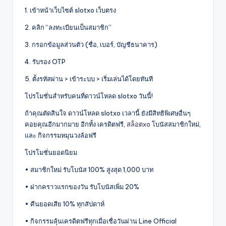
1. เข้าหน้าเว็บไซต์ slotxo เว็บตรง
2. คลิก “ลงทะเบียนเป็นสมาชิก”
3. กรอกข้อมูลส่วนตัว (ชื่อ, เบอร์, บัญชีธนาคาร)
4. รับรอง OTP
5. ตั้งรหัสผ่าน > เข้าระบบ > เริ่มเล่นได้โดยทันที
โปรโมชั่นสำหรับคนที่ดาวน์โหลด slotxo วันนี้!
ถ้าคุณตัดสินใจ ดาวน์โหลด slotxo เวลานี้ ยังมีสิทธิพิเศษอื่นๆ
คอยคุณอีกมากมาย อีกทั้ง เครดิตฟรี,
สล็อตxo
โบนัสสมาชิกใหม่,
และ กิจกรรมหมุนวงล้อฟรี
โปรโมชั่นยอดนิยม
• สมาชิกใหม่ รับโบนัส 100% สูงสุด 1,000 บาท
• ฝากคราวแรกของวัน รับโบนัสเพิ่ม 20%
• คืนยอดเสีย 10% ทุกสัปดาห์
• กิจกรรมลุ้นเครดิตฟรีทุกเมื่อเชื่อวันผ่าน Line Official