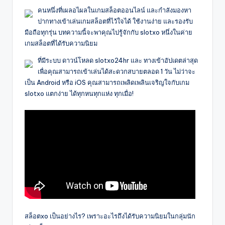
คนหนึ่งที่เผลอไผลในเกมสล็อตออนไลน์ และกำลังมองหา
ปากทางเข้าเล่นเกมสล็อตที่ไว้ใจได้ ใช้งานง่าย และรองรับ
มือถือทุกรุ่น บทความนี้จะพาคุณไปรู้จักกับ slotxo หนึ่งในค่าย
เกมสล็อตที่ได้รับความนิยม
ที่มีระบบ ดาวน์โหลด slotxo24hr และ ทางเข้าอัปเดตล่าสุด
เพื่อคุณสามารถเข้าเล่นได้สะดวกสบายตลอด 1 วัน ไม่ว่าจะ
เป็น Android หรือ iOS คุณสามารถเพลิดเพลินเจริญใจกับเกม
slotxo แตกง่าย ได้ทุกหนทุกแห่ง ทุกเมื่อ!
สล็อตxo เป็นอย่างไร? เพราะอะไรถึงได้รับความนิยมในกลุ่มนัก