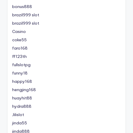
bonus888
brazil999 slot
brazil999 slot
Casino
coke55
faro168
ff123th
fullslotpg
funny18
happy168
hengjing168
huayhit88
hydra888
Jilislot
jinda55
jinda888