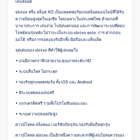
เล่นสล็อต
slotxo หรือ สล็อต XO เป็นแพลตฟอร์มเกมสล็อตออนไลน์ที่ได้รับ
ความนิยมสูงสุดในเอเชีย โดยเฉพาะในประเทศไทย ด้วยเกมที่
นานาประการ เล่นง่าย โบนัสแตกบ่อย และการพัฒนาระบบที่ตอบ
โจทย์คนรุ่นหลัง ไม่ว่าจะเป็นระบบ slotxo auto, การ ฝากถอน
ออโต้, หรือการรอคอยงรับอีกทั้ง มือถือและแท็บเล็ต
จุดเด่นของ slotxo ที่ทำให้ผู้เล่นพอใจ
• เกมมีภาพกราฟิกสวยงาม คุณภาพระดับ HD
• ระบบลื่นไหล ไม่กระตุก
• รองรับทุกแพลตฟอร์ม ทั้ง iOS และ Android
• มีระบบทดลองเล่นฟรี
• แจกเครดิตฟรี รวมทั้งโปรโมชั่นเยอะแยะ
• ระบบความปลอดภัยสูง
ดาวน์โหลด สล็อตxo เวอร์ชันปัจจุบัน รองรับมือถือทุกรุ่น
ดาวน์โหลด slotxo เป็นอีกหนึ่งความสะดวกที่ผู้เล่นไม่สมควรมอง