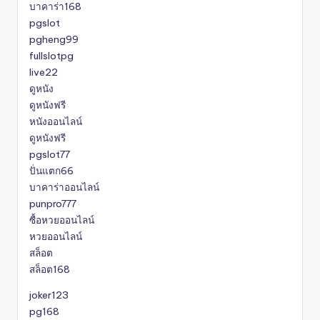
บาคาร่า168
pgslot
pgheng99
fullslotpg
live22
ดูหนัง
ดูหนังฟรี
หนังออนไลน์
ดูหนังฟรี
pgslot77
ปั่นแตก66
บาคาร่าออนไลน์
punpro777
ซื้อหวยออนไลน์
หวยออนไลน์
สล็อต
สล็อต168
joker123
pg168