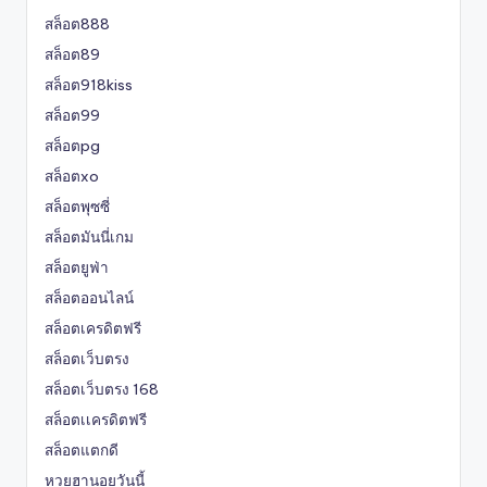
สล็อต888
สล็อต89
สล็อต918kiss
สล็อต99
สล็อตpg
สล็อตxo
สล็อตพุซซี่
สล็อตมันนี่เกม
สล็อตยูฟ่า
สล็อตออนไลน์
สล็อตเครดิตฟรี
สล็อตเว็บตรง
สล็อตเว็บตรง 168
สล็อตเเครดิตฟรี
สล็อตแตกดี
หวยฮานอยวันนี้