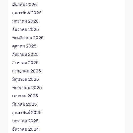
มีนาคม 2026
กุมภาพันธ์ 2026
มกราคม 2026
ธันวาคม 2025
พฤศจิกายน 2025
ตุลาคม 2025
กันยายน 2025
สิงหาคม 2025
กรกฎาคม 2025
มิถุนายน 2025
พฤษภาคม 2025
เมษายน 2025
มีนาคม 2025
กุมภาพันธ์ 2025
มกราคม 2025
ธันวาคม 2024