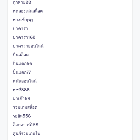
ถูกหวย88
ทดลองเล่นสล็อต
ทางเข้าpg
บาคาร่า
บาคาร่า168
บาคาร่าออนไลน์
ปั่นสล็อต
ปั่นแตก66
ปั่นแตก77
พนันออนไลน์
พุซซี่888
มาเก๊า69
รวมเกมสล็อต
รอยัล558
ล็อกดาวน์168
ศูนย์รวมเกมไพ่