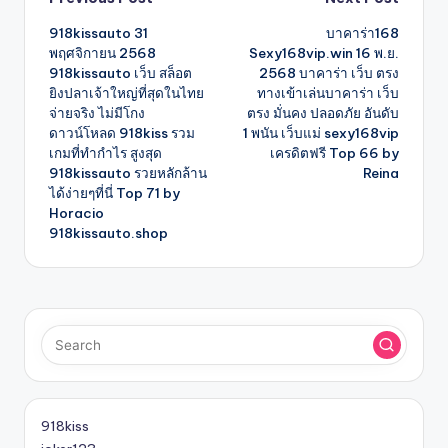
Post
918kissauto 31
บาคาร่า168
navigation
พฤศจิกายน 2568
Sexy168vip.win 16 พ.ย.
918kissauto เว็บ สล็อต
2568 บาคาร่า เว็บ ตรง
ยิงปลาเจ้าใหญ่ที่สุดในไทย
ทางเข้าเล่นบาคาร่า เว็บ
จ่ายจริง ไม่มีโกง
ตรง มั่นคง ปลอดภัย อันดับ
ดาวน์โหลด 918kiss รวม
1 พนัน เว็บแม่ sexy168vip
เกมที่ทำกำไร สูงสุด
เครดิตฟรี Top 66 by
918kissauto รวยหลักล้าน
Reina
ได้ง่ายๆที่นี่ Top 71 by
Horacio
918kissauto.shop
918kiss