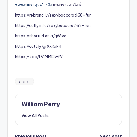
ขอขอบพระคุณอ้างอิง
บาคาร่าออนไลน์
https://rebrand.ly/sexybaccarat168-fun
https://cutly.info/sexybaccarat168-fun
https://shorturl.asia/gWivc
https://cutt.ly/grXxKaPR
https://t.co/fV1MMEIwfV
Tags:
บาคาร่า
William Perry
View All Posts
Previous Post
Next Post