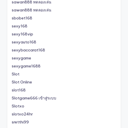
sawan888 ทดลองเล่น
sawan888 ทดลองเล่น
sbobet168
sexy168
sexy168vip
sexyauto168
sexybaccarat168
sexygame
sexygame1688
Slot
Slot Online
slot168
Slotgame666 เข้าสู่ระบบ
Slotxo
slotxo24hr
sretthi99