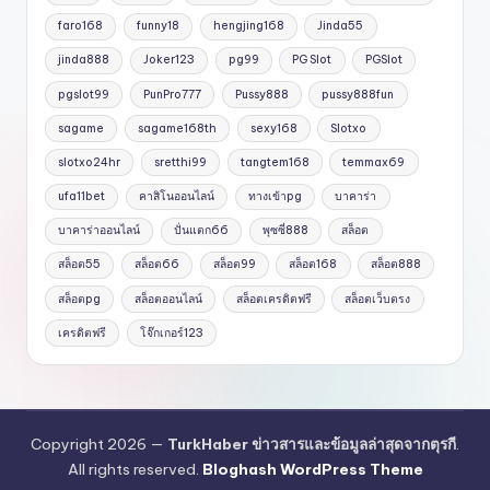
faro168
funny18
hengjing168
Jinda55
jinda888
Joker123
pg99
PG Slot
PGSlot
pgslot99
PunPro777
Pussy888
pussy888fun
sagame
sagame168th
sexy168
Slotxo
slotxo24hr
sretthi99
tangtem168
temmax69
ufa11bet
คาสิโนออนไลน์
ทางเข้าpg
บาคาร่า
บาคาร่าออนไลน์
ปั่นแตก66
พุซซี่888
สล็อต
สล็อต55
สล็อต66
สล็อต99
สล็อต168
สล็อต888
สล็อตpg
สล็อตออนไลน์
สล็อตเครดิตฟรี
สล็อตเว็บตรง
เครดิตฟรี
โจ๊กเกอร์123
Copyright 2026 —
TurkHaber ข่าวสารและข้อมูลล่าสุดจากตุรกี
.
All rights reserved.
Bloghash WordPress Theme