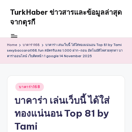
TurkHaber ข่าวสารและข้อมูลล่าสุด
Skip
to
จากตุรกี
content
Home
บาคาร่า168
บาคาร่า เล่นเว็บนี้ ได้ใส่ทองแน่นอน Top 81 by Tami
sexybaccarat168.fun สมัครรับเลย 1,000 ฝาก-ถอน อัตโนมัติไพ่สวยทุกตา บา
คาร่าออนไลน์ เว็บติดหน้า 1 google 14 November 2025
Posted
บาคาร่า168
in
บาคาร่า เล่นเว็บนี้ ได้ใส่
ทองแน่นอน Top 81 by
Tami