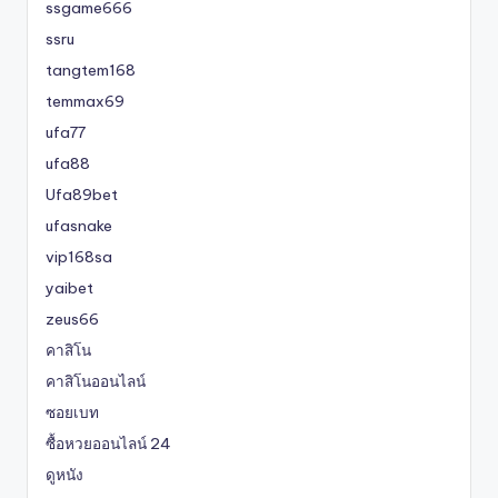
ssgame666
ssru
tangtem168
temmax69
ufa77
ufa88
Ufa89bet
ufasnake
vip168sa
yaibet
zeus66
คาสิโน
คาสิโนออนไลน์
ซอยเบท
ซื้อหวยออนไลน์ 24
ดูหนัง