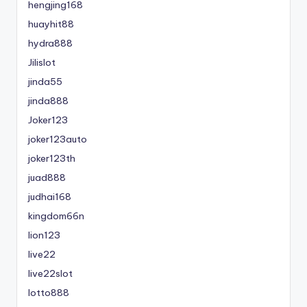
hengjing168
huayhit88
hydra888
Jilislot
jinda55
jinda888
Joker123
joker123auto
joker123th
juad888
judhai168
kingdom66n
lion123
live22
live22slot
lotto888