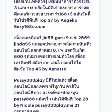
เลือกเว็บไพ่ที่ควรรู้ เซียนบาคาร่าตัวจริงรับ
3 แสน ระบบอัตโนมัติเจ้าแรก บาคาร่าสด
ดีลเลอร์สาวสวย บาคาร่า168 เข้าเล่นวันนี้
รับโปรดีทันที Top 37 by Angelia
Sexy168c.com
สล็อตเครดิตฟรี jin55.guru 9 ก.ย. 2569
jinda55 สุดยอดประสบการณ์ความบันเทิง
ออนไลน์ แจกค่าคอม 0.7% แจกวันเกิด
500 จุดหมายของสายเกมทั่วโลก สล็อต
เครดิตฟรี สมัครง่าย เล่นไว ถอนได้ไม่
ติดขัด Top 45 by Annette
Pussy888play มิติใหม่แห่ง สล็อต
ออนไลน์ แจกเพชร ฟรีทุกวัน คาสิโน
ออนไลน์ 5ดาว สวรรค์ของนักลงทุน
pussy888 สมัครไว เล่นได้ทันที Top 28
by Nicole pussy888play.me 21
กรกฎาคม 69