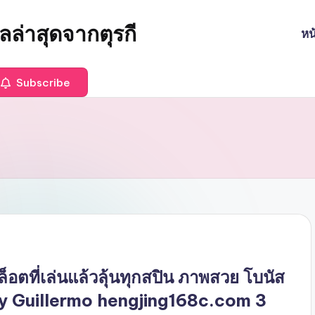
ล่าสุดจากตุรกี
หน
Subscribe
ล็อตที่เล่นแล้วลุ้นทุกสปิน ภาพสวย โบนัส
9 by Guillermo hengjing168c.com 3