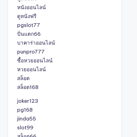
หนังออนไลน์
ดูหนังฟรี
pgslot77
ปั่นแตก66
บาคาร่าออนไลน์
punpro777
ซื้อหวยออนไลน์
หวยออนไลน์
สล็อต
สล็อต168
joker123
pg168
jinda55
slot99
สล็อต66