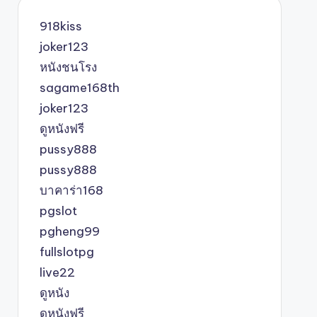
918kiss
joker123
หนังชนโรง
sagame168th
joker123
ดูหนังฟรี
pussy888
pussy888
บาคาร่า168
pgslot
pgheng99
fullslotpg
live22
ดูหนัง
ดูหนังฟรี