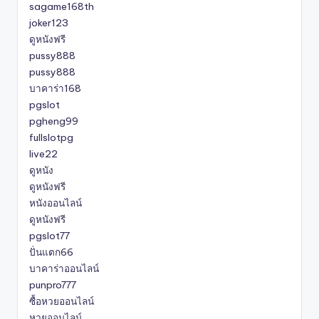
sagame168th
joker123
ดูหนังฟรี
pussy888
pussy888
บาคาร่า168
pgslot
pgheng99
fullslotpg
live22
ดูหนัง
ดูหนังฟรี
หนังออนไลน์
ดูหนังฟรี
pgslot77
ปั่นแตก66
บาคาร่าออนไลน์
punpro777
ซื้อหวยออนไลน์
หวยออนไลน์