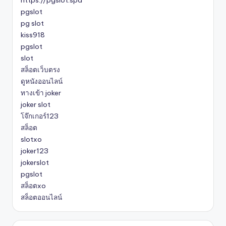
pgslot
pg slot
kiss918
pgslot
slot
สล็อตเว็บตรง
ดูหนังออนไลน์
ทางเข้า joker
joker slot
โจ๊กเกอร์123
สล็อต
slotxo
joker123
jokerslot
pgslot
สล็อตxo
สล็อตออนไลน์