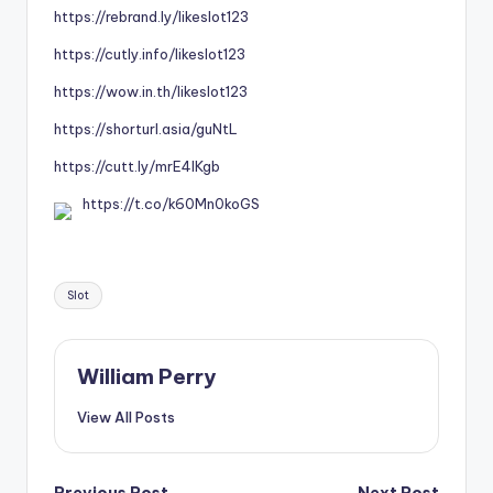
https://rebrand.ly/likeslot123
https://cutly.info/likeslot123
https://wow.in.th/likeslot123
https://shorturl.asia/guNtL
https://cutt.ly/mrE4lKgb
https://t.co/k60Mn0koGS
Tags:
Slot
William Perry
View All Posts