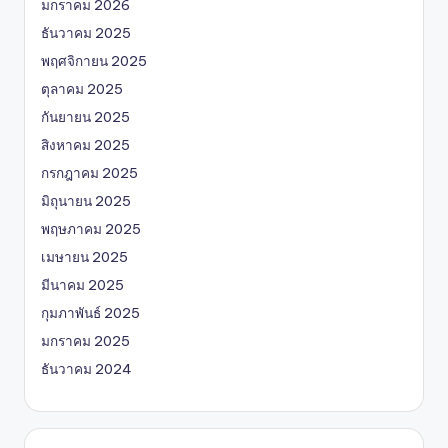
มกราคม 2026
ธันวาคม 2025
พฤศจิกายน 2025
ตุลาคม 2025
กันยายน 2025
สิงหาคม 2025
กรกฎาคม 2025
มิถุนายน 2025
พฤษภาคม 2025
เมษายน 2025
มีนาคม 2025
กุมภาพันธ์ 2025
มกราคม 2025
ธันวาคม 2024