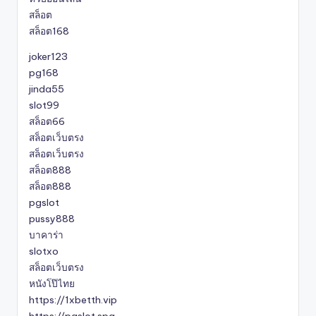
สล็อต
สล็อต168
joker123
pg168
jinda55
slot99
สล็อต66
สล็อตเว็บตรง
สล็อตเว็บตรง
สล็อต888
สล็อต888
pgslot
pussy888
บาคาร่า
slotxo
สล็อตเว็บตรง
หนังโป๊ไทย
https://1xbetth.vip
https://pgslot.spa