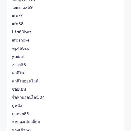
temmax69
ufa77
ufa88
Ufa89bet
ufasnake
vip168sa
yaibet
zeus66
คาสิโน
คาสิโนออนไลน์
ซอยเบท
ซื้อหวยออนไลน์ 24
ดูหนัง
ถูกหวย88
ทดลองเล่นสล็อต
ทางเข้าpg