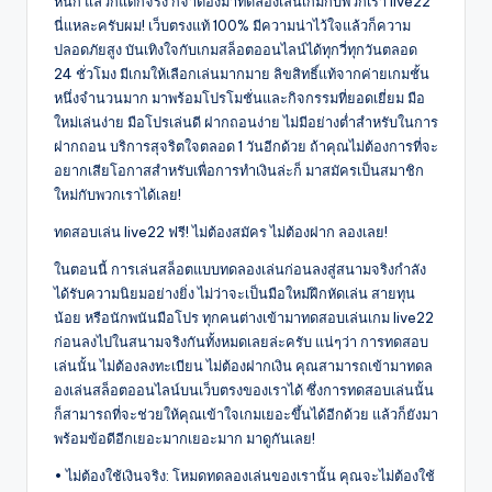
หนัก แล้วก็แตกจริง ก็จำต้องมาทดลองเล่นเกมกับพวกเรา live22
นี่แหละครับผม! เว็บตรงแท้ 100% มีความน่าไว้ใจแล้วก็ความ
ปลอดภัยสูง บันเทิงใจกับเกมสล็อตออนไลน์ได้ทุกวี่ทุกวันตลอด
24 ชั่วโมง มีเกมให้เลือกเล่นมากมาย ลิขสิทธิ์แท้จากค่ายเกมชั้น
หนึ่งจำนวนมาก มาพร้อมโปรโมชั่นและกิจกรรมที่ยอดเยี่ยม มือ
ใหม่เล่นง่าย มือโปรเล่นดี ฝากถอนง่าย ไม่มีอย่างต่ำสำหรับในการ
ฝากถอน บริการสุจริตใจตลอด 1 วันอีกด้วย ถ้าคุณไม่ต้องการที่จะ
อยากเสียโอกาสสำหรับเพื่อการทำเงินล่ะก็ มาสมัครเป็นสมาชิก
ใหม่กับพวกเราได้เลย!
ทดสอบเล่น live22 ฟรี! ไม่ต้องสมัคร ไม่ต้องฝาก ลองเลย!
ในตอนนี้ การเล่นสล็อตแบบทดลองเล่นก่อนลงสู่สนามจริงกำลัง
ได้รับความนิยมอย่างยิ่ง ไม่ว่าจะเป็นมือใหม่ฝึกหัดเล่น สายทุน
น้อย หรือนักพนันมือโปร ทุกคนต่างเข้ามาทดสอบเล่นเกม live22
ก่อนลงไปในสนามจริงกันทั้งหมดเลยล่ะครับ แน่ๆว่า การทดสอบ
เล่นนั้น ไม่ต้องลงทะเบียน ไม่ต้องฝากเงิน คุณสามารถเข้ามาทดล
องเล่นสล็อตออนไลน์บนเว็บตรงของเราได้ ซึ่งการทดสอบเล่นนั้น
ก็สามารถที่จะช่วยให้คุณเข้าใจเกมเยอะขึ้นได้อีกด้วย แล้วก็ยังมา
พร้อมข้อดีอีกเยอะมากเยอะมาก มาดูกันเลย!
• ไม่ต้องใช้เงินจริง: โหมดทดลองเล่นของเรานั้น คุณจะไม่ต้องใช้