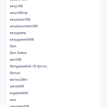
sexy168
sexy168vip
sexyauto168
sexybaccarat168
sexygame
sexygame1688
Slot
Slot Online
slot168
Slotgame666 เข้าสู่ระบบ
Slotxo
slotxo24hr
sretthi99
ssgame666
ssru
tangtem168