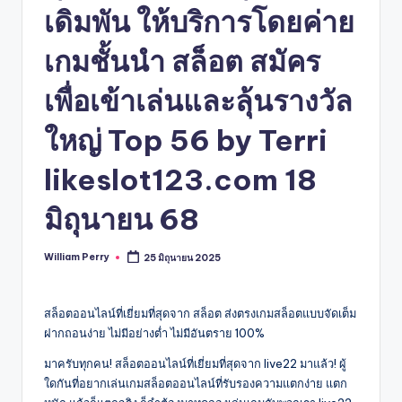
เดิมพัน ให้บริการโดยค่าย
เกมชั้นนำ สล็อต สมัคร
เพื่อเข้าเล่นและลุ้นรางวัล
ใหญ่ Top 56 by Terri
likeslot123.com 18
มิถุนายน 68
William Perry
25 มิถุนายน 2025
Posted
by
สล็อตออนไลน์ที่เยี่ยมที่สุดจาก สล็อต ส่งตรงเกมสล็อตแบบจัดเต็ม
ฝากถอนง่าย ไม่มีอย่างต่ำ ไม่มีอันตราย 100%
มาครับทุกคน! สล็อตออนไลน์ที่เยี่ยมที่สุดจาก live22 มาแล้ว! ผู้
ใดกันที่อยากเล่นเกมสล็อตออนไลน์ที่รับรองความแตกง่าย แตก