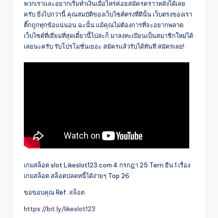
พวกเราและอยากเริ่มทำเงินเมื่อไหร่ค่อยสมัครคราวหลังได้เลย
ครับ ยิ่งไปกว่านี้ คุณสมบัติของเว็บไซต์ตรงที่ดีนั้น เว็บตรงของเรา
ติ๊กถูกทุกข้อแน่นอน ฉะนั้น แม้คุณไม่ต้องการที่จะอยากพลาด
เว็บไซต์ที่เยี่ยมที่สุดเดี๋ยวนี้ไปล่ะก็ มาลงทะเบียนเป็นสมาชิกใหม่ได้
เลยนะครับ รับโปรโมชั่นเยอะ สมัครแล้วรับได้ทันที สมัครเลย!
เกมสล็อต slot Likeslot123.com 4 กรกฎา 25 Terri ยืน 1 เรื่อง
เกมสล็อต สล็อตปลดหนี้ได้ง่ายๆ Top 26
ขอขอบคุณ Ref.
สล็อต
https://bit.ly/likeslot123