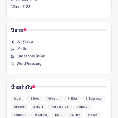
โจ๊กเกอร์123
นิยาม
เข้าสู่ระบบ
เข้าฟีด
แสดงความเห็นฟีด
WordPress.org
ป้ายกำกับ
1xbet
188bet
188betth
918Kiss
918kissauto
faro168
funny18
hengjing168
Jinda55
jinda888
Joker123
pg99
PG Slot
PGSlot