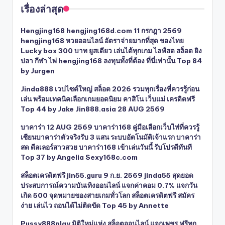
เรื่องล่าสุด
Hengjing168 hengjing168d.com 11 กรกฎา 2569
hengjing168 หวยออนไลน์ อัตราจ่ายมากที่สุด ของไทย
Lucky box 300 บาท ยูสเดียว เล่นได้ทุกเกม ไลฟ์สด สล็อต ยิง
ปลา กีฬา ไพ่ hengjing168 ลงทุนทั้งที่ต้อง ที่นี่เท่านั้น Top 84
by Jurgen
Jinda888 เวปไซต์ใหญ่ สล็อต 2026 รวมทุกเรื่องที่ควรรู้ก่อน
เล่น พร้อมเทคนิคเลือกเกมยอดนิยม คาสิโน เว็บแม่ เครดิตฟรี
Top 44 by Jake Jin888.asia 28 AUG 2569
บาคาร่า 12 AUG 2569 บาคาร่า168 คู่มือเลือกเว็บไพ่ที่ควรรู้
เซียนบาคาร่าตัวจริงรับ 3 แสน ระบบอัตโนมัติเจ้าแรก บาคาร่า
สด ดีลเลอร์สาวสวย บาคาร่า168 เข้าเล่นวันนี้ รับโปรดีทันที
Top 37 by Angelia Sexy168c.com
สล็อตเครดิตฟรี jin55.guru 9 ก.ย. 2569 jinda55 สุดยอด
ประสบการณ์ความบันเทิงออนไลน์ แจกค่าคอม 0.7% แจกวัน
เกิด 500 จุดหมายของสายเกมทั่วโลก สล็อตเครดิตฟรี สมัคร
ง่าย เล่นไว ถอนได้ไม่ติดขัด Top 45 by Annette
Pussy888play มิติใหม่แห่ง สล็อตออนไลน์ แจกเพชร ฟรีทุก