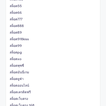
สล็อต55
สล็อต66
สล็อต777
สล็อต888
สล็อต89
สล็อต918kiss
สล็อต99
สล็อตpg
สล็อตxo
สล็อตพุซซี่
สล็อตมันนี่เกม
สล็อตยูฟ่า
สล็อตออนไลน์
สล็อตเครดิตฟรี
สล็อตเว็บตรง
สล็อตเว็บตรง 168