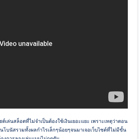
ซต์เล่นสล็อตที่ไม่จำเป็นต้องใช้เงินเยอะแยะ เพราะเหตุว่าตอน
ุ้นโบนัสรวมทั้งผลกำไรเล็กๆน้อยๆจนมาเจอเว็บไซต์ที่ไม่มีขั้น
่ต้องการลองเล่นแบบไม่กดดัน