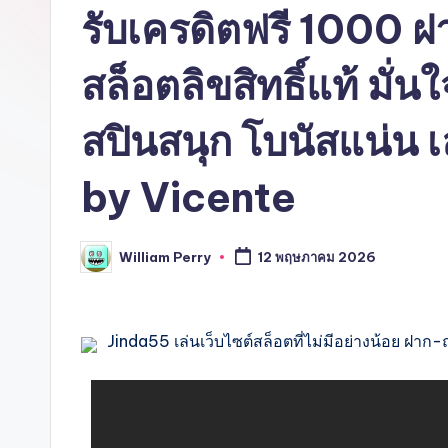
รับเครดิตฟรี 1000 ฝา
สล็อตลิขสิทธิ์แท้ มั่
สปินสนุก โบนัสแน่น เ
by Vicente
William Perry
12 พฤษภาคม 2026
Posted
by
Jinda55 เล่นเว็บไซต์สล็อตที่ไม่มีอย่างน้อย ฝาก-