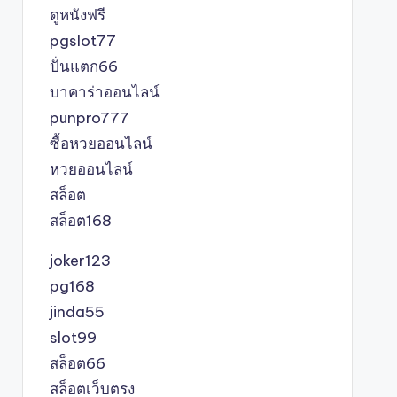
ดูหนังฟรี
pgslot77
ปั่นแตก66
บาคาร่าออนไลน์
punpro777
ซื้อหวยออนไลน์
หวยออนไลน์
สล็อต
สล็อต168
joker123
pg168
jinda55
slot99
สล็อต66
สล็อตเว็บตรง