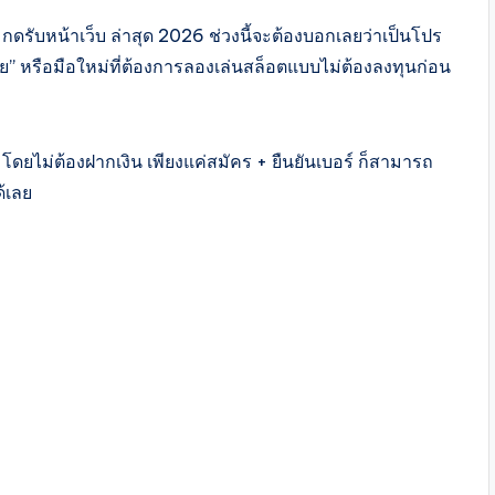
ดรับหน้าเว็บ ล่าสุด 2026 ช่วงนี้จะต้องบอกเลยว่าเป็นโปร
” หรือมือใหม่ที่ต้องการลองเล่นสล็อตแบบไม่ต้องลงทุนก่อน
 โดยไม่ต้องฝากเงิน เพียงแค่สมัคร + ยืนยันเบอร์ ก็สามารถ
ด้เลย