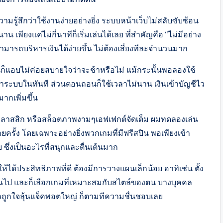
มรู้สึกว่าใช้งานง่ายอย่างยิ่ง ระบบหน้าเว็บไม่สลับซับซ้อน
เพียงแค่ไม่กี่นาทีก็เริ่มเล่นได้เลย ที่สำคัญคือ “ไม่มีอย่าง
ามารถบริหารเงินได้ง่ายขึ้น ไม่ต้องเสี่ยงทีละจำนวนมาก
ก็แอบไม่ค่อยสบายใจว่าจะช้าหรือไม่ แม้กระนั้นพอลองใช้
็เข้าระบบในทันที ส่วนตอนถอนก็ใช้เวลาไม่นาน เงินเข้าบัญชีไว
ากเพิ่มขึ้น
วคลาสสิก หรือสล็อตภาพงามๆเอฟเฟกต์จัดเต็ม ผมทดลองเล่น
ั้ง โดยเฉพาะอย่างยิ่งพวกเกมที่มีฟรีสปิน พอเพียงเข้า
ซึ่งเป็นอะไรที่สนุกและตื่นเต้นมาก
้ประสิทธิภาพที่ดี ต้องมีการวางแผนเล็กน้อย อาทิเช่น ตั้ง
เกินไป และก็เลือกเกมที่เหมาะสมกับสไตล์ของตน บางบุคคล
ลถูกใจลุ้นแจ็คพอตใหญ่ ก็ตามทีความชื่นชอบเลย