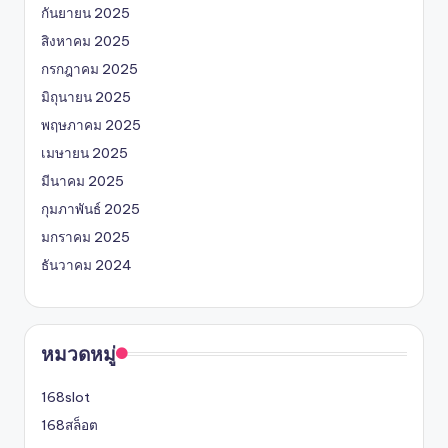
กันยายน 2025
สิงหาคม 2025
กรกฎาคม 2025
มิถุนายน 2025
พฤษภาคม 2025
เมษายน 2025
มีนาคม 2025
กุมภาพันธ์ 2025
มกราคม 2025
ธันวาคม 2024
หมวดหมู่
168slot
168สล็อต