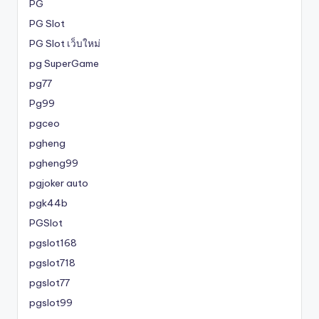
PG
PG Slot
PG Slot เว็บใหม่
pg SuperGame
pg77
Pg99
pgceo
pgheng
pgheng99
pgjoker auto
pgk44b
PGSlot
pgslot168
pgslot718
pgslot77
pgslot99