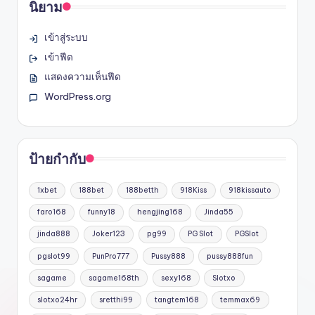
นิยาม
เข้าสู่ระบบ
เข้าฟีด
แสดงความเห็นฟีด
WordPress.org
ป้ายกำกับ
1xbet
188bet
188betth
918Kiss
918kissauto
faro168
funny18
hengjing168
Jinda55
jinda888
Joker123
pg99
PG Slot
PGSlot
pgslot99
PunPro777
Pussy888
pussy888fun
sagame
sagame168th
sexy168
Slotxo
slotxo24hr
sretthi99
tangtem168
temmax69