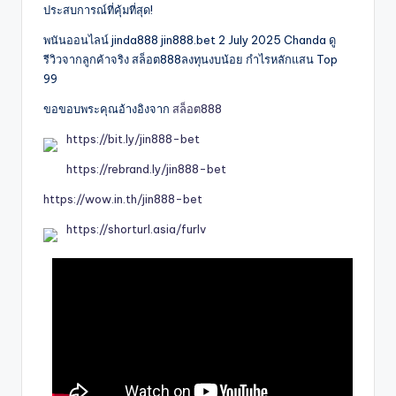
ประสบการณ์ที่คุ้มที่สุด!
พนันออนไลน์ jinda888 jin888.bet 2 July 2025 Chanda ดู
รีวิวจากลูกค้าจริง สล็อต888ลงทุนงบน้อย กำไรหลักแสน Top
99
ขอขอบพระคุณอ้างอิงจาก
สล็อต888
https://bit.ly/jin888-bet
https://rebrand.ly/jin888-bet
https://wow.in.th/jin888-bet
https://shorturl.asia/furlv