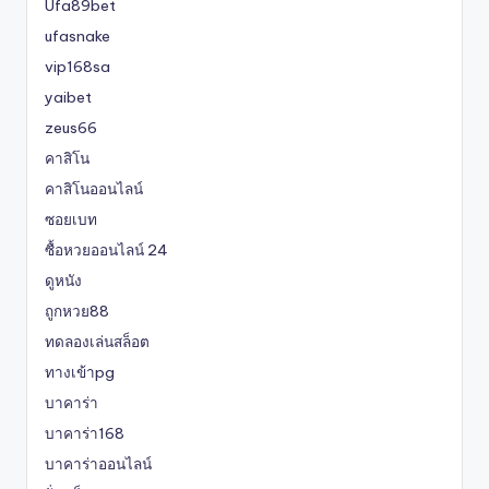
Ufa89bet
ufasnake
vip168sa
yaibet
zeus66
คาสิโน
คาสิโนออนไลน์
ซอยเบท
ซื้อหวยออนไลน์ 24
ดูหนัง
ถูกหวย88
ทดลองเล่นสล็อต
ทางเข้าpg
บาคาร่า
บาคาร่า168
บาคาร่าออนไลน์