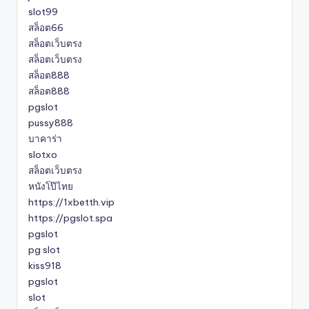
slot99
สล็อต66
สล็อตเว็บตรง
สล็อตเว็บตรง
สล็อต888
สล็อต888
pgslot
pussy888
บาคาร่า
slotxo
สล็อตเว็บตรง
หนังโป๊ไทย
https://1xbetth.vip
https://pgslot.spa
pgslot
pg slot
kiss918
pgslot
slot