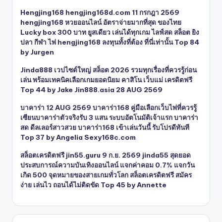
Hengjing168 hengjing168d.com 11 กรกฎา 2569
hengjing168 หวยออนไลน์ อัตราจ่ายมากที่สุด ของไทย
Lucky box 300 บาท ยูสเดียว เล่นได้ทุกเกม ไลฟ์สด สล็อต ยิง
ปลา กีฬา ไพ่ hengjing168 ลงทุนทั้งที่ต้อง ที่นี่เท่านั้น Top 84
by Jurgen
Jinda888 เวปไซต์ใหญ่ สล็อต 2026 รวมทุกเรื่องที่ควรรู้ก่อน
เล่น พร้อมเทคนิคเลือกเกมยอดนิยม คาสิโน เว็บแม่ เครดิตฟรี
Top 44 by Jake Jin888.asia 28 AUG 2569
บาคาร่า 12 AUG 2569 บาคาร่า168 คู่มือเลือกเว็บไพ่ที่ควรรู้
เซียนบาคาร่าตัวจริงรับ 3 แสน ระบบอัตโนมัติเจ้าแรก บาคาร่า
สด ดีลเลอร์สาวสวย บาคาร่า168 เข้าเล่นวันนี้ รับโปรดีทันที
Top 37 by Angelia Sexy168c.com
สล็อตเครดิตฟรี jin55.guru 9 ก.ย. 2569 jinda55 สุดยอด
ประสบการณ์ความบันเทิงออนไลน์ แจกค่าคอม 0.7% แจกวัน
เกิด 500 จุดหมายของสายเกมทั่วโลก สล็อตเครดิตฟรี สมัคร
ง่าย เล่นไว ถอนได้ไม่ติดขัด Top 45 by Annette