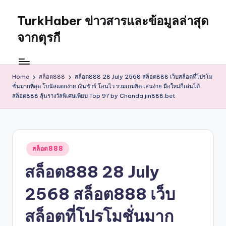
TurkHaber ข่าวสารและข้อมูลล่าสุด
Skip
to
จากตุรกี
content
Home
สล็อต888
สล็อต888 28 July 2568 สล็อต888 เว็บสล็อตที่โปรโม
ชั่นมากที่สุด โบนัสแตกง่าย เงินชัวร์ โอนไว รวมเกมฮิต เล่นง่าย มือใหม่ก็เล่นได้
สล็อต888 ลุ้นรางวัลพิเศษเพียบ Top 97 by Chanda jin888.bet
Posted
สล็อต888
in
สล็อต888 28 July
2568 สล็อต888 เว็บ
สล็อตที่โปรโมชั่นมาก