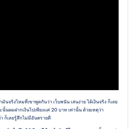
จริงไหมที่เขาพูดกันว่า เว็บพนัน เล่นง่าย ได้เงินจริง ก็เลย
ผมฝากเงินไปเพียงแค่ 20 บาท เท่านั้น ด้วยเหตุว่า
 ก็เลยรู้สึกไม่มีอันตรายดี