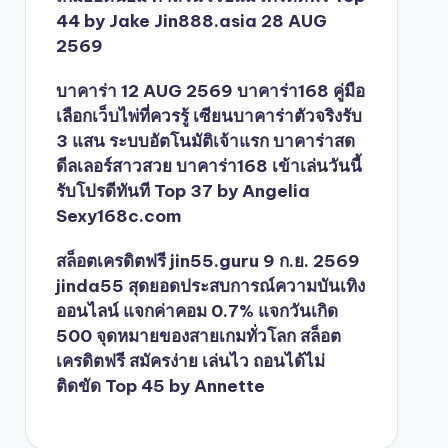
44 by Jake Jin888.asia 28 AUG
2569
บาคาร่า 12 AUG 2569 บาคาร่า168 คู่มือ
เลือกเว็บไพ่ที่ควรรู้ เซียนบาคาร่าตัวจริงรับ
3 แสน ระบบอัตโนมัติเจ้าแรก บาคาร่าสด
ดีลเลอร์สาวสวย บาคาร่า168 เข้าเล่นวันนี้
รับโปรดีทันที Top 37 by Angelia
Sexy168c.com
สล็อตเครดิตฟรี jin55.guru 9 ก.ย. 2569
jinda55 สุดยอดประสบการณ์ความบันเทิง
ออนไลน์ แจกค่าคอม 0.7% แจกวันเกิด
500 จุดหมายของสายเกมทั่วโลก สล็อต
เครดิตฟรี สมัครง่าย เล่นไว ถอนได้ไม่
ติดขัด Top 45 by Annette