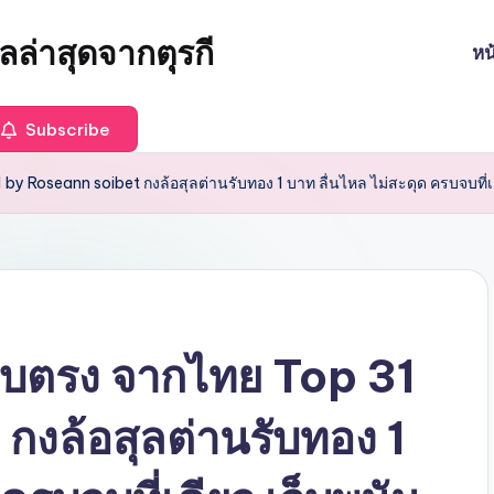
ล่าสุดจากตุรกี
หน
Subscribe
by Roseann soibet กงล้อสุลต่านรับทอง 1 บาท ลื่นไหล ไม่สะดุด ครบจบที่เ
ว็บตรง จากไทย Top 31
กงล้อสุลต่านรับทอง 1