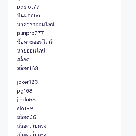
pgslot77
ปั่นแตก66
บาคาร่าออนไลน์
punpro777
ซื้อหวยออนไลน์
หวยออนไลน์
สล็อต
สล็อต168
joker123
pg168
jinda55
slot99
สล็อต66
สล็อตเว็บตรง
สล็อตเว็บตรง