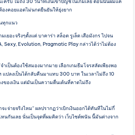
รับ ไม่ถึง 30 วินาทีเงินเข้าบัญชีในเกมเลย ตอนนั้นผมแค่
่ต้องคอยแอดไม่นกดยืนยันให้ยุ่งยาก
านทุกแนว
กมเยอะจริงๆตั้งแต่ บาคาร่า สล็อต รูเล็ต เสือมังกร ไปจน
, Sexy, Evolution, Pragmatic Play กล่าวได้ว่าไม่ต้อง
จำเป็นต้องใช้สมองมากมาย เลือกเกมธีมโจรสลัดเพียงพอ
าท แปลงเป็นได้กลับคืนมาแทบ 300 บาท ในเวลาไม่ถึง 10
่องของเงิน แต่มันเป็นความตื่นเต้นที่คาดไม่ถึง
าจะจ่ายจริงไหม” ผลปรากฏว่าเบิกเงินออกได้ทันทีในไม่กี่
กันเลย นั่นเป็นจุดที่ผมคิดว่า เว็บไซต์พนัน นี้มันต่างจาก