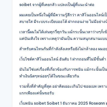
soibet จากผู้ที่เคยกลัว แปลงเป็นผู้ที่แนะนำต่อ
ผมเคยเป็นหนึ่งในผู้ที่มีความรู้สึกว่า คาสิโนออนไลน์เป็
สบายใส มีระบบระเบียบออโต้ ฝากถอนง่าย ไม่มีอย่าง
เวลานี้ผมไม่ได้เล่นทุกวี่ทุกวัน แม้กระนั้นเวลาว่างๆ
แค่บันเทิงใจ เพราะเหตุว่ามันเป็น ความสนุกสนานแบบ
สำหรับคนไหนกันที่กำลังลังเลหรือยังไม่กล้าลอง ผมอ
เว็บไซต์คาสิโนออนไลน์ อันดับ 1 ฝากถอนที่ไม่มีขั้นต่
มันไม่ใช่แค่เรื่องที่เกี่ยวข้องกับการพนัน แม้กระนั้น
ทำเงินนิดๆหน่อยๆได้ในขณะเดียวกัน
รวมทั้งที่สำคัญที่สุด อย่าคิดเยอะเกินไป ซอยเบท เพร
แรกเพียงแค่นั้นขอรับ
เว็บพนัน soibet Soibet 1 ธันวาคม 2025 Roseann ดู