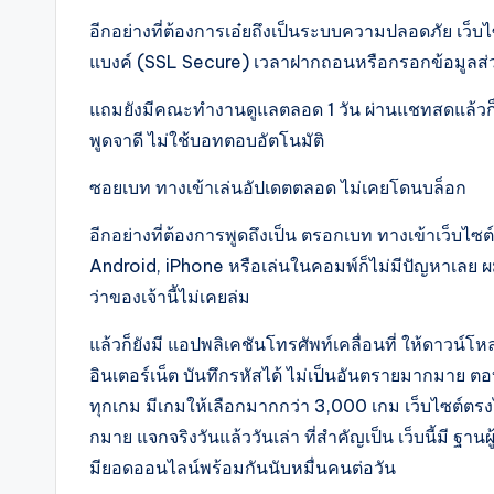
อีกอย่างที่ต้องการเอ๋ยถึงเป็นระบบความปลอดภัย เว็บไซ
แบงค์ (SSL Secure) เวลาฝากถอนหรือกรอกข้อมูลส่วนตั
แถมยังมีคณะทำงานดูแลตลอด 1 วัน ผ่านแชทสดแล้วก
พูดจาดี ไม่ใช้บอทตอบอัตโนมัติ
ซอยเบท ทางเข้าเล่นอัปเดตตลอด ไม่เคยโดนบล็อก
อีกอย่างที่ต้องการพูดถึงเป็น ตรอกเบท ทางเข้าเว็บไซต
Android, iPhone หรือเล่นในคอมพ์ก็ไม่มีปัญหาเลย ผ
ว่าของเจ้านี้ไม่เคยล่ม
แล้วก็ยังมี แอปพลิเคชันโทรศัพท์เคลื่อนที่ ให้ดาวน์
อินเตอร์เน็ต บันทึกรหัสได้ ไม่เป็นอันตรายมากมาย ต
ทุกเกม มีเกมให้เลือกมากกว่า 3,000 เกม เว็บไซต์ตรง
กมาย แจกจริงวันแล้ววันเล่า ที่สำคัญเป็น เว็บนี้มี ฐา
มียอดออนไลน์พร้อมกันนับหมื่นคนต่อวัน