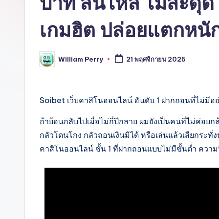
บาท ลื่นไหล ไม่สะดุด 
เกมฮิต ปล่อยแตกหนั
William Perry
21 พฤศจิกายน 2025
Posted
by
Soibet เว็บคาสิโนออนไลน์ อันดับ 1 ฝากถอนที่ไม่มีอ
ถ้าย้อนกลับไปเมื่อไม่กี่ปีกลาย ผมยังเป็นคนที่ไม่ค่อย
กลัวโดนโกง กลัวถอนเงินมิได้ หรือเล่นแล้วเสียกระทั่
คาสิโนออนไลน์ ชั้น 1 ที่ฝากถอนแบบไม่มีขั้นต่ำ คว