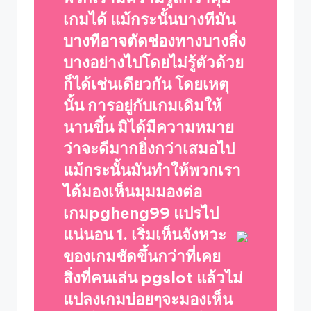
เกมได้ แม้กระนั้นบางทีมัน
บางทีอาจตัดช่องทางบางสิ่ง
บางอย่างไปโดยไม่รู้ตัวด้วย
ก็ได้เช่นเดียวกัน โดยเหตุ
นั้น การอยู่กับเกมเดิมให้
นานขึ้น มิได้มีความหมาย
ว่าจะดีมากยิ่งกว่าเสมอไป
แม้กระนั้นมันทำให้พวกเรา
ได้มองเห็นมุมมองต่อ
เกมpgheng99 แปรไป
แน่นอน
1. เริ่มเห็นจังหวะ
ของเกมชัดขึ้นกว่าที่เคย
สิ่งที่คนเล่น pgslot แล้วไม่
แปลงเกมบ่อยๆจะมองเห็น