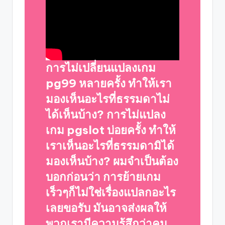
การไม่เปลี่ยนแปลงเกม
pg99 หลายครั้ง ทำให้เรา
มองเห็นอะไรที่ธรรมดาไม่
ได้เห็นบ้าง? การไม่แปลง
เกม pgslot บ่อยครั้ง ทำให้
เราเห็นอะไรที่ธรรมดามิได้
มองเห็นบ้าง? ผมจำเป็นต้อง
บอกก่อนว่า การย้ายเกม
เร็วๆก็ไม่ใช่เรื่องแปลกอะไร
เลยขอรับ มันอาจส่งผลให้
พวกเรามีความรู้สึกว่าคุม