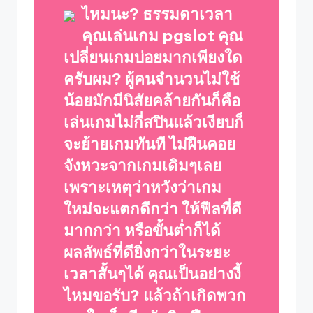
ไหมนะ?
ธรรมดาเวลา
คุณเล่นเกม
pgslot
คุณ
เปลี่ยนเกมบ่อยมากเพียงใด
ครับผม? ผู้คนจำนวนไม่ใช้
น้อยมักมีนิสัยคล้ายกันก็คือ
เล่นเกมไม่กี่สปินแล้วเงียบก็
จะย้ายเกมทันที ไม่ฝืนคอย
จังหวะจากเกมเดิมๆเลย
เพราะเหตุว่าหวังว่าเกม
ใหม่จะแตกดีกว่า ให้ฟีลที่ดี
มากกว่า หรือขั้นต่ำก็ได้
ผลลัพธ์ที่ดียิ่งกว่าในระยะ
เวลาสั้นๆได้ คุณเป็นอย่างงี้
ไหมขอรับ? แล้วถ้าเกิดพวก