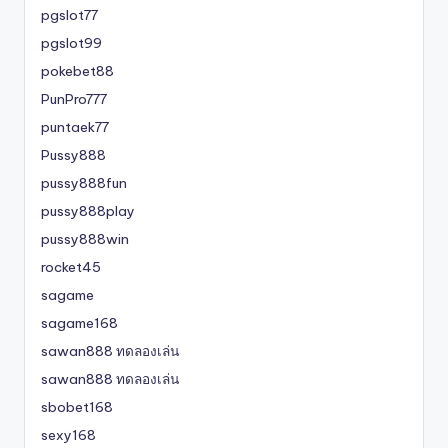
pgslot77
pgslot99
pokebet88
PunPro777
puntaek77
Pussy888
pussy888fun
pussy888play
pussy888win
rocket45
sagame
sagame168
sawan888 ทดลองเล่น
sawan888 ทดลองเล่น
sbobet168
sexy168