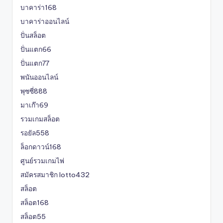
บาคาร่า168
บาคาร่าออนไลน์
ปั่นสล็อต
ปั่นแตก66
ปั่นแตก77
พนันออนไลน์
พุซซี่888
มาเก๊า69
รวมเกมสล็อต
รอยัล558
ล็อกดาวน์168
ศูนย์รวมเกมไพ่
สมัครสมาชิก lotto432
สล็อต
สล็อต168
สล็อต55