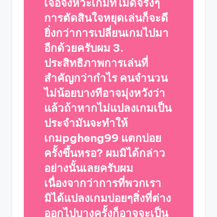
เจอจังหวะเกมที่ไม่ดีจริงๆ
การตัดสินใจหยุดเล่นก็จะดี
ยิ่งกว่าการเปลี่ยนเกมไปมา
อีกด้วยครับผม 3.
ประสิทธิภาพการเล่นที่
สำคัญกว่ากำไร คนจำนวน
ไม่น้อยบางทีอาจมุ่งหวังว่า
แล้วถ้าหากไม่แปลงเกมเป็น
ประจำมันจะทำให้
เกมpgheng99 แตกบ่อย
ครั้งขึ้นหรอ? ผมมิได้กล่าว
อย่างนั้นเลยครับผม
เนื่องจากว่าการที่พวกเรา
มิได้แปลงเกมบ่อยๆสิ่งที่ต่าง
ออกไปบางครั้งก็อาจจะเป็น