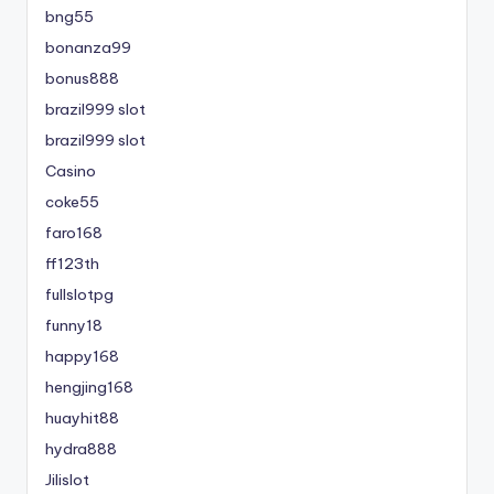
bng55
bonanza99
bonus888
brazil999 slot
brazil999 slot
Casino
coke55
faro168
ff123th
fullslotpg
funny18
happy168
hengjing168
huayhit88
hydra888
Jilislot