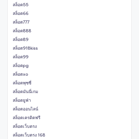
สล็อต55
สล็อต66
สล็อต777
สล็อต888
สล็อต89
สล็อต918kiss
สล็อต99
สล็อตpg
สล็อตxo
สล็อตพุซซี่
สล็อตมันนี่เกม
สล็อตยูฟ่า
สล็อตออนไลน์
สล็อตเครดิตฟรี
สล็อตเว็บตรง
สล็อตเว็บตรง 168