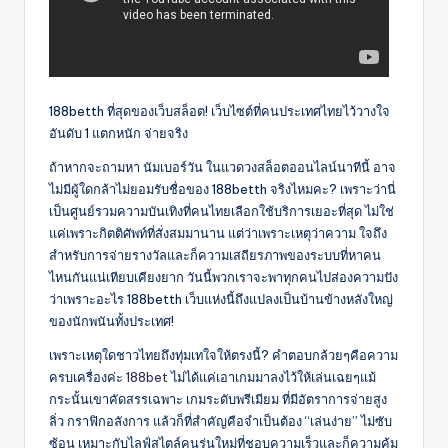
188betth ที่สุดของเว็บสล็อต! เว็บไซต์ที่คนประเทศไทยไว้วางใจ
อันดับ 1 แตกหนัก จ่ายจริง
ถ้าหากจะถามหา นัมเบอร์วัน ในแวดวงสล็อตออนไลน์นาทีนี้ อาจ
ไม่มีผู้ใดกล้าไม่ยอมรับชื่อของ 188betth จริงไหมคะ? เพราะว่านี่
เป็นศูนย์รวมความบันเทิงที่คนไทยเลือกใช้บริการเยอะที่สุด ไม่ใช่
แค่เพราะกิตติศัพท์ที่สั่งสมมานาน แต่ว่าเพราะเหตุว่าความ ใจถึง
สำหรับการจ่ายรางวัลและก็ความเสถียรภาพของระบบที่หาคน
ไหนกันแน่เทียบเคียงยาก วันนี้พวกเราจะพาทุกคนไปส่องความปัง
ว่าเพราะอะไร 188betth เว็บแห่งนี้ถึงแปลงเป็นบ้านข้างหลังใหญ่
ของนักพนันทั้งประเทศ!
เพราะเหตุใดชาวไทยถึงทุ่มเทใจให้ตรงนี้? คำตอบกล้วยๆคือความ
ครบเครื่องค่ะ
188bet
ไม่ได้แค่เอาเกมมาลงไว้ให้เล่นเฉยๆแม้
กระนั้นเขาคัดสรรเฉพาะ เกมระดับพรีเมียม ที่มีอัตราการจ่ายสูง
ลิ่ว กราฟิกอลังการ แล้วก็ที่สำคัญคือจำเป็นต้อง “เล่นง่าย” ไม่ซับ
ซ้อน เหมาะกับไลฟ์สไตล์คนรุ่นใหม่ที่ชอบความเร็วและก็ความคุ้ม