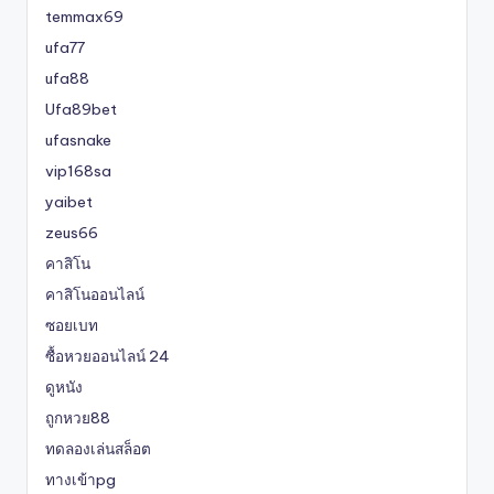
temmax69
ufa77
ufa88
Ufa89bet
ufasnake
vip168sa
yaibet
zeus66
คาสิโน
คาสิโนออนไลน์
ซอยเบท
ซื้อหวยออนไลน์ 24
ดูหนัง
ถูกหวย88
ทดลองเล่นสล็อต
ทางเข้าpg