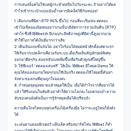
การเล่นสล็อตไม่ใช่แค่ผู้กระทำดสปินไปวันๆนะคะ ถ้าอยากได้ผล
กำไรเข้ากระเป๋าแบบเน้นย้ำๆควรมีเคล็ดวิธีกันหน่อย!
1. เลือกเกมที่มีค่า RTP 96% ขึ้นไป: ก่อนที่จะเริ่มเล่น ทดลอง
เข้าไปเช็คมองนิดหน่อยว่าเกมนั้นๆมีอัตราการจ่ายเงินคืน (RTP)
เท่าไร ซึ่งที่ 188betth มีเกมประสิทธิภาพสูงที่มีค่านี้สูงมากมาย
ทำให้โอกาสได้เงินมีมากกว่าเสีย
2. เดินเงินแบบขั้นบันได: อย่าใจร้อนใส่หมดหน้าตักตั้งแต่ตาแรก
ให้เริ่มจากเบทเล็กๆเพื่อวอร์มระบบ เมื่อเริ่มเห็นสัญลักษณ์พิเศษ
ออกมาติดๆกัน ค่อยขยับเบทเพิ่มขึ้นเพื่อรับตัวคูณที่ใหญ่ขึ้น
3. ใช้ฟีเจอร์ “ทดลองเล่นฟรี” ให้เป็น: 188bet มีโหมด Demo ให้
คุณได้ลองเล่นเกมใหม่ๆก่อนใช้เงินจริง ทดลองใช้โหมดนี้ค้นหา
จังหวะของเกมที่คุณถูกใจมองค่ะ
4. กำหนดจุดมุ่งหมายแล้วหยุดให้เป็น: เมื่อได้กำไรจากที่อยากได้
แล้ว ให้รีบถอนในทันที อย่าทำให้ความโลภละโมบครอบงำ ความ
ลับของคนมั่งคั่งเป็นการรู้จักหยุดเมื่อได้เปรียบจ้ะ
ความลื่นไถลไหลบนทุกเครื่องไม้เครื่องมือ ไม่ว่าจะอยู่ไหนก็มั่งคั่ง
ได้
จะเล่นผ่านคอมพิวเตอร์ แท็บเล็ต หรือสมาร์ทโฟน 188bet ก็ทำ
ออกมาได้ดีเลิศมากมายจ้ะ โดยเฉพาะอย่างยิ่งเวอร์ชันโทรศัพท์