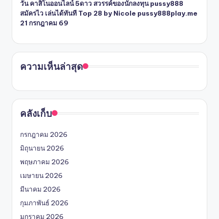
วัน คาสิโนออนไลน์ 5ดาว สวรรค์ของนักลงทุน pussy888
สมัครไว เล่นได้ทันที Top 28 by Nicole pussy888play.me
21 กรกฎาคม 69
ความเห็นล่าสุด
คลังเก็บ
กรกฎาคม 2026
มิถุนายน 2026
พฤษภาคม 2026
เมษายน 2026
มีนาคม 2026
กุมภาพันธ์ 2026
มกราคม 2026