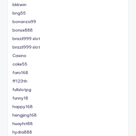
bkkwin
bng55
bonanza99
bonus888
brazil999 slot
brazil999 slot
Casino
coke55
faro168
ff123th
fullslotpg
funny18
happy168
hengjing168
huayhit88
hydra888