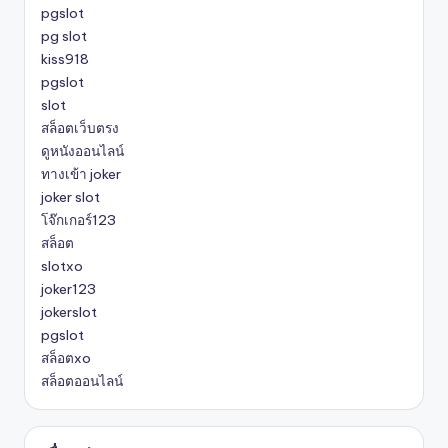
pgslot
pg slot
kiss918
pgslot
slot
สล็อตเว็บตรง
ดูหนังออนไลน์
ทางเข้า joker
joker slot
โจ๊กเกอร์123
สล็อต
slotxo
joker123
jokerslot
pgslot
สล็อตxo
สล็อตออนไลน์