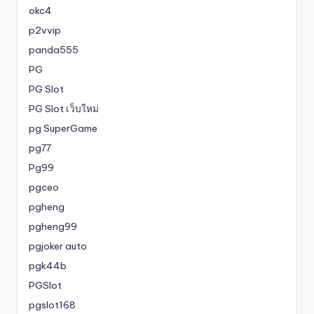
okc4
p2vvip
panda555
PG
PG Slot
PG Slot เว็บใหม่
pg SuperGame
pg77
Pg99
pgceo
pgheng
pgheng99
pgjoker auto
pgk44b
PGSlot
pgslot168