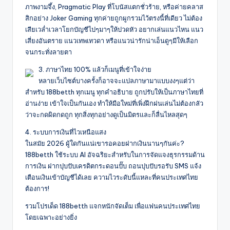
ภาพงามจึ้ง, Pragmatic Play ที่โบนัสแตกชั่วร้าย, หรือค่ายคลาส
สิกอย่าง Joker Gaming ทุกค่ายถูกผูกรวมไว้ตรงนี้ที่เดียว ไม่ต้อง
เสียเวล่ำเวลาโยกบัญชีไปๆมาๆให้ปวดหัว อยากเล่นแนวไหน แนว
เสี่ยงอันตราย แนวเทพเทวดา หรือแนวน่ารักน่าเอ็นดูๆมีให้เลือก
จนกระทั่งลายตา
3. ภาษาไทย 100% แล้วก็เมนูที่เข้าใจง่าย
หลายเว็บไซต์บางครั้งก็อาจจะแปลภาษามาแบบงงๆแต่ว่า
สำหรับ 188betth ทุกเมนู ทุกคำอธิบาย ถูกปรับให้เป็นภาษาไทยที่
อ่านง่าย เข้าใจเป็นกันเอง ทำให้มือใหม่ที่เพิ่งฝึกฝนเล่นไม่ต้องกลัว
ว่าจะกดผิดกดถูก ทุกสิ่งทุกอย่างดูเป็นมิตรและก็ลื่นไหลสุดๆ
4. ระบบการเงินที่ไวเหนือแสง
ในสมัย 2026 ผู้ใดกันแน่เขารอคอยฝากเงินนานๆกันค่ะ?
188betth ใช้ระบบ AI อัจฉริยะสำหรับในการจัดแจงธุรกรรมด้าน
การเงิน ฝากปุบปับเครดิตกระดอนปั๊บ ถอนปุบปับรอรับ SMS แจ้ง
เตือนเงินเข้าบัญชีได้เลย ความไวระดับนี้แหละที่คนประเทศไทย
ต้องการ!
รวมโปรเด็ด 188betth แจกหนักจัดเต็ม เพื่อแฟนคนประเทศไทย
โดยเฉพาะอย่างยิ่ง