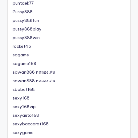
puntaek77
Pussy888
pussy888fun
pussy888play
pussy888win
rocket45
sagame
sagame168
sawan888 ทดลองเล่น
sawan888 ทดลองเล่น
sbobet168
sexy168
sexy168vip
sexyauto168
sexybaccarat168
sexygame