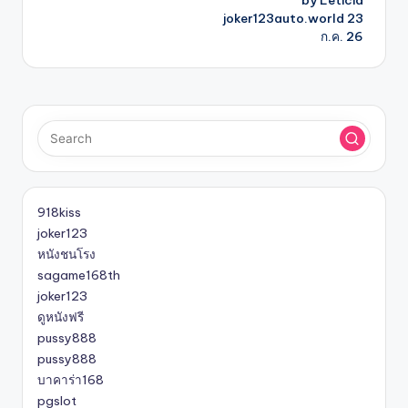
by Leticia
joker123auto.world 23
ก.ค. 26
918kiss
joker123
หนังชนโรง
sagame168th
joker123
ดูหนังฟรี
pussy888
pussy888
บาคาร่า168
pgslot