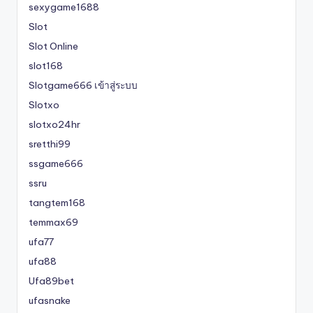
sexygame1688
Slot
Slot Online
slot168
Slotgame666 เข้าสู่ระบบ
Slotxo
slotxo24hr
sretthi99
ssgame666
ssru
tangtem168
temmax69
ufa77
ufa88
Ufa89bet
ufasnake