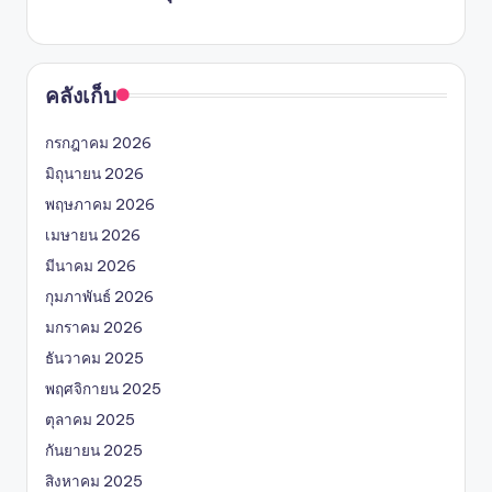
คลังเก็บ
กรกฎาคม 2026
มิถุนายน 2026
พฤษภาคม 2026
เมษายน 2026
มีนาคม 2026
กุมภาพันธ์ 2026
มกราคม 2026
ธันวาคม 2025
พฤศจิกายน 2025
ตุลาคม 2025
กันยายน 2025
สิงหาคม 2025