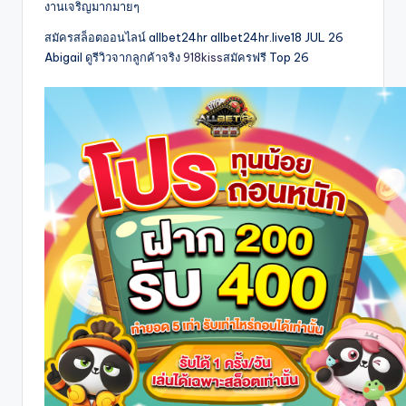
งานเจริญมากมายๆ
สมัครสล็อตออนไลน์ allbet24hr allbet24hr.live18 JUL 26
Abigail ดูรีวิวจากลูกค้าจริง
918kiss
สมัครฟรี Top 26