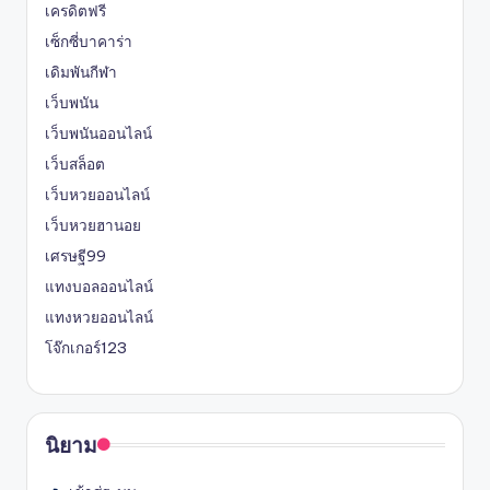
เครดิตฟรี
เซ็กซี่บาคาร่า
เดิมพันกีฬา
เว็บพนัน
เว็บพนันออนไลน์
เว็บสล็อต
เว็บหวยออนไลน์
เว็บหวยฮานอย
เศรษฐี99
แทงบอลออนไลน์
แทงหวยออนไลน์
โจ๊กเกอร์123
นิยาม