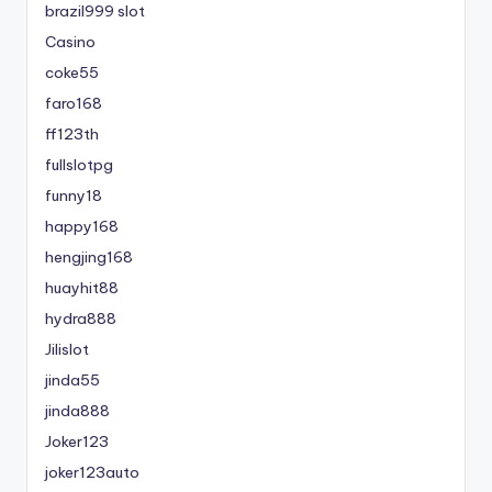
brazil999 slot
Casino
coke55
faro168
ff123th
fullslotpg
funny18
happy168
hengjing168
huayhit88
hydra888
Jilislot
jinda55
jinda888
Joker123
joker123auto