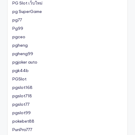
PG Slot เว็บใหม่
pg SuperGame
pg77
Pg99
pgceo
pgheng
pgheng99
pgjoker auto
pgk44b
PGSlot
pgslot168
pgslot718
pgslot77
pgslot99
pokebet88
PunPro777