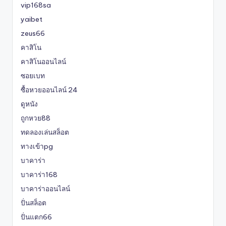
vip168sa
yaibet
zeus66
คาสิโน
คาสิโนออนไลน์
ซอยเบท
ซื้อหวยออนไลน์ 24
ดูหนัง
ถูกหวย88
ทดลองเล่นสล็อต
ทางเข้าpg
บาคาร่า
บาคาร่า168
บาคาร่าออนไลน์
ปั่นสล็อต
ปั่นแตก66