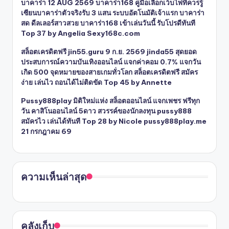
บาคาร่า 12 AUG 2569 บาคาร่า168 คู่มือเลือกเว็บไพ่ที่ควรรู้
เซียนบาคาร่าตัวจริงรับ 3 แสน ระบบอัตโนมัติเจ้าแรก บาคาร่า
สด ดีลเลอร์สาวสวย บาคาร่า168 เข้าเล่นวันนี้ รับโปรดีทันที
Top 37 by Angelia Sexy168c.com
สล็อตเครดิตฟรี jin55.guru 9 ก.ย. 2569 jinda55 สุดยอด
ประสบการณ์ความบันเทิงออนไลน์ แจกค่าคอม 0.7% แจกวัน
เกิด 500 จุดหมายของสายเกมทั่วโลก สล็อตเครดิตฟรี สมัคร
ง่าย เล่นไว ถอนได้ไม่ติดขัด Top 45 by Annette
Pussy888play มิติใหม่แห่ง สล็อตออนไลน์ แจกเพชร ฟรีทุก
วัน คาสิโนออนไลน์ 5ดาว สวรรค์ของนักลงทุน pussy888
สมัครไว เล่นได้ทันที Top 28 by Nicole pussy888play.me
21 กรกฎาคม 69
ความเห็นล่าสุด
คลังเก็บ