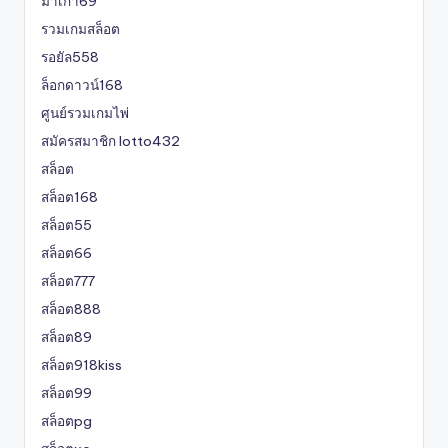
มาเก๊า69
รวมเกมสล็อต
รอยัล558
ล็อกดาวน์168
ศูนย์รวมเกมไพ่
สมัครสมาชิก lotto432
สล็อต
สล็อต168
สล็อต55
สล็อต66
สล็อต777
สล็อต888
สล็อต89
สล็อต918kiss
สล็อต99
สล็อตpg