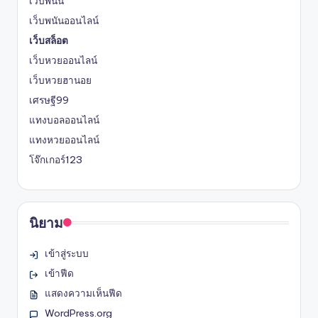
เว็บพนัน
เว็บพนันออนไลน์
เว็บสล็อต
เว็บหวยออนไลน์
เว็บหวยฮานอย
เศรษฐี99
แทงบอลออนไลน์
แทงหวยออนไลน์
โจ๊กเกอร์123
นิยาม
เข้าสู่ระบบ
เข้าฟีด
แสดงความเห็นฟีด
WordPress.org