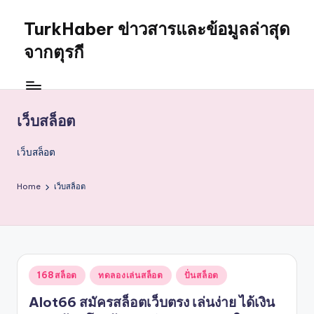
TurkHaber ข่าวสารและข้อมูลล่าสุด
Skip
to
จากตุรกี
content
เว็บสล็อต
เว็บสล็อต
Home
เว็บสล็อต
Posted
168สล็อต
ทดลองเล่นสล็อต
ปั่นสล็อต
in
Alot66 สมัครสล็อตเว็บตรง เล่นง่าย ได้เงิน