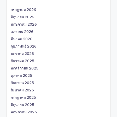
กรกฎาคม 2026
มิถุนายน 2026
พฤษภาคม 2026
เมษายน 2026
มีนาคม 2026
กุมภาพันธ์ 2026
มกราคม 2026
ธันวาคม 2025
พฤศจิกายน 2025
ตุลาคม 2025
กันยายน 2025
สิงหาคม 2025
กรกฎาคม 2025
มิถุนายน 2025
พฤษภาคม 2025