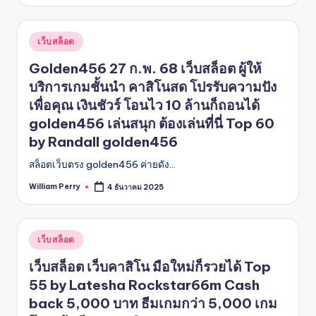
by
Posted
เว็บสล็อต
in
Golden456 27 ก.พ. 68 เว็บสล็อต ผู้ให้
บริการเกมชั้นนำ คาสิโนสด โปรรับความปัง
เพื่อคุณ เงินชัวร์ โอนไว 10 ล้านก็ถอนได้
golden456 เล่นสนุก ต้องเล่นที่นี่ Top 60
by Randall golden456
สล็อตเว็บตรง golden456 ค่ายดัง…
William Perry
4 ธันวาคม 2025
Posted
by
Posted
เว็บสล็อต
in
เว็บสล็อต เว็บคาสิโน มือใหม่ก็รวยได้ Top
55 by Latesha Rockstar66m Cash
back 5,000 บาท ธีมเกมกว่า 5,000 เกม