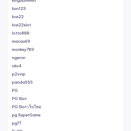
kingdom66n
lion123
live22
live22slot
lotto888
macau69
monkey789
ngernn
okc4
p2vvip
panda555
PG
PG Slot
PG Slot เว็บใหม่
pg SuperGame
pg77