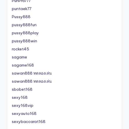
PunPro777
puntaek77
Pussy888
pussy888fun
pussy888play
pussy888win
rocket45
sagame
sagame168
sawan888 ทดลองเล่น
sawan888 ทดลองเล่น
sbobet168
sexy168
sexy168vip
sexyauto168
sexybaccarat168