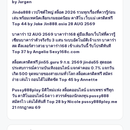
by Jurgen
Jinda888 เวปไซต์ใหญ่ สล็อต 2026 รวมทุกเรื่องที่ควรรู้ก่อน
เล่น พร้อมเทคนิคเลือกเกมยอดนิยม คาสิโน เว็บแม่ เครดิตฟรี
Top 44 by Jake Jin888.asia 28 AUG 2569
บาคาร่า 12 AUG 2569 บาคาร่า168 คู่มือเลือกเว็บไพ่ที่ควรรู้
เซียนบาคาร่าตัวจริงรับ 3 แสน ระบบอัตโนมัติเจ้าแรก บาคาร่า
สด ดีลเลอร์สาวสวย บาคาร่า168 เข้าเล่นวันนี้ รับโปรดีทันที
Top 37 by Angelia Sexy168c.com
สล็อตเครดิตฟรี jin55.guru 9 ก.ย. 2569 jinda55 สุดยอด
ประสบการณ์ความบันเทิงออนไลน์ แจกค่าคอม 0.7% แจกวัน
เกิด 500 จุดหมายของสายเกมทั่วโลก สล็อตเครดิตฟรี สมัคร
ง่าย เล่นไว ถอนได้ไม่ติดขัด Top 45 by Annette
Pussy888play มิติใหม่แห่ง สล็อตออนไลน์ แจกเพชร ฟรีทุก
วัน คาสิโนออนไลน์ 5ดาว สวรรค์ของนักลงทุน pussy888
สมัครไว เล่นได้ทันที Top 28 by Nicole pussy888play.me
21 กรกฎาคม 69