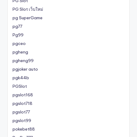
PG Slot
PG Slot เว็บใหม่
pg SuperGame
pg77
Pg99
pgceo
pgheng
pgheng99
pgjoker auto
pgk44b
PGSlot
pgslot168
pgslot718
pgslot77
pgslot99
pokebet88