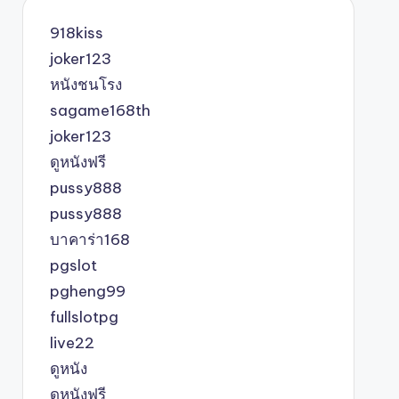
918kiss
joker123
หนังชนโรง
sagame168th
joker123
ดูหนังฟรี
pussy888
pussy888
บาคาร่า168
pgslot
pgheng99
fullslotpg
live22
ดูหนัง
ดูหนังฟรี