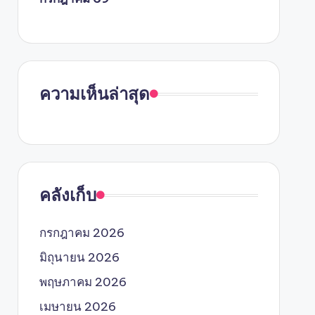
ความเห็นล่าสุด
คลังเก็บ
กรกฎาคม 2026
มิถุนายน 2026
พฤษภาคม 2026
เมษายน 2026