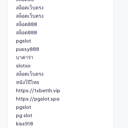
สล็อตเว็บตรง
สล็อตเว็บตรง
สล็อต888
สล็อต888
pgslot
pussy888
บาคาร่า
slotxo
สล็อตเว็บตรง
หนังโป๊ไทย
https://1xbetth.vip
https://pgslot.spa
pgslot
pg slot
kiss918