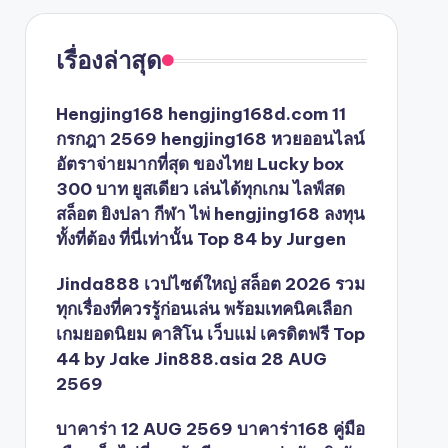
เรื่องล่าสุด
Hengjing168 hengjing168d.com 11
กรกฎา 2569 hengjing168 หวยออนไลน์
อัตราจ่ายมากที่สุด ของไทย Lucky box
300 บาท ยูสเดียว เล่นได้ทุกเกม ไลฟ์สด
สล็อต ยิงปลา กีฬา ไพ่ hengjing168 ลงทุน
ทั้งที่ต้อง ที่นี่เท่านั้น Top 84 by Jurgen
Jinda888 เวปไซต์ใหญ่ สล็อต 2026 รวม
ทุกเรื่องที่ควรรู้ก่อนเล่น พร้อมเทคนิคเลือก
เกมยอดนิยม คาสิโน เว็บแม่ เครดิตฟรี Top
44 by Jake Jin888.asia 28 AUG
2569
บาคาร่า 12 AUG 2569 บาคาร่า168 คู่มือ