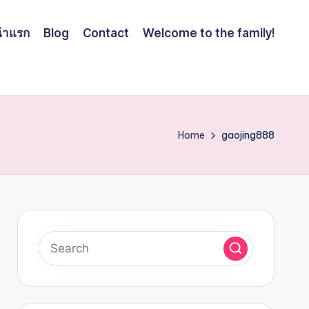
้าแรก
Blog
Contact
Welcome to the family!
Home
gaojing888